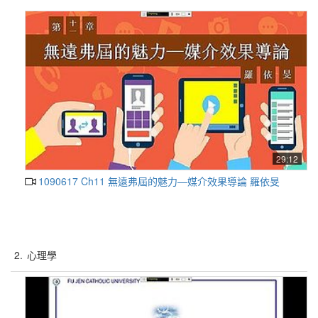
29:12
1090617 Ch11 無遠弗屆的魅力—媒介效果導論 羅依旻
2.
心理學