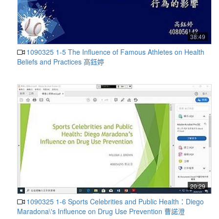
38:49
1090325 1-5 The Influence of Famous Athletes on Health
Beliefs and Practices 高鈺婷
20:29
1090325 1-6 Sports Celebrities and Public Health：Diego
Maradona\'s Influence on Drug Use Prevention 曹諾澄