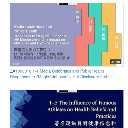
45:38
1090318 1-4 Media Celebrities and Public Health：
Responses to \'Magic\' Johnson\'s HIV Disclosure and Its
Impact on AIDS Risk and High-Risk Behaviors 王珍妮