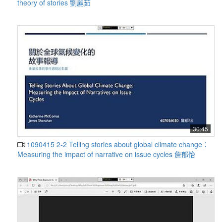
theory of stories 劉麗茹
30:45
1090415 2-2 Telling stories about global climate change：
Measuring the impact of narrative on issue cycles 詹郁怡