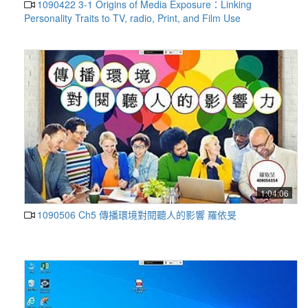
1090422 3-1 Origins of Media Exposure：Linking
Personality Traits to TV, radio, Print, and Film Use
1:04:06
1090506 Ch5 傳播環境對閱聽人的影響 羅依旻