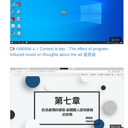
32:31
1090506 4-1 Context is key：The effect of program-
induced mood on thoughts about the ad 曾羿涵
52:13