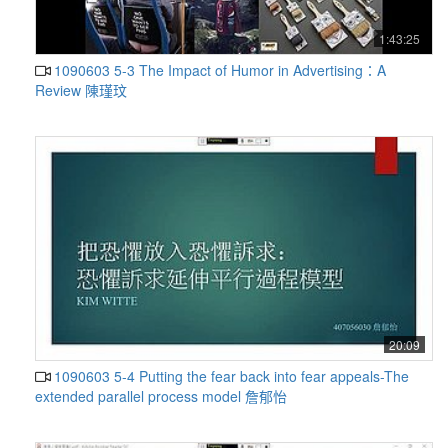
1:43:25
1090603 5-3 The Impact of Humor in Advertising：A
Review 陳瑾玟
20:09
1090603 5-4 Putting the fear back into fear appeals-The
extended parallel process model 詹郁怡