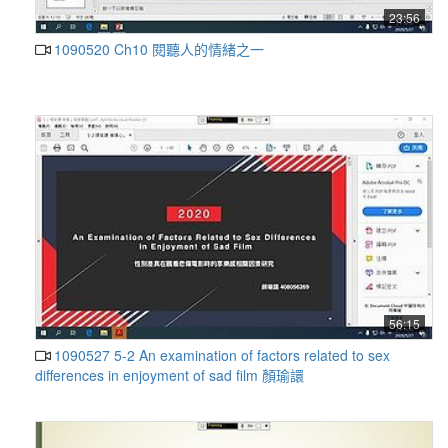
23:56
1090520 Ch10 閱聽人的情緒之一
56:15
1090527 5-2 An examination of factors related to sex
differences in enjoyment of sad film 顏瑜譞