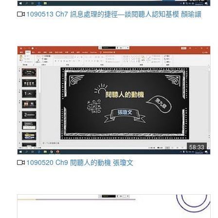
1090513 Ch7 訊息處理的捷徑—談閱聽人認知基模 顏瑜譞
58:33
1090520 Ch9 閱聽人的動機 張瓊文