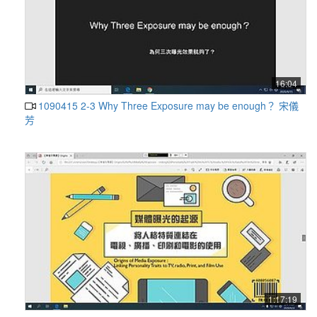
16:04
1090415 2-3 Why Three Exposure may be enough？ 宋儀
芳
1:17:19