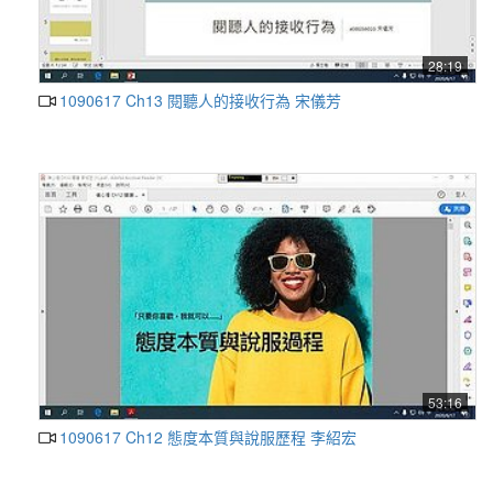
28:19
1090617 Ch13 閱聽人的接收行為 宋儀芳
53:16
1090617 Ch12 態度本質與說服歷程 李紹宏