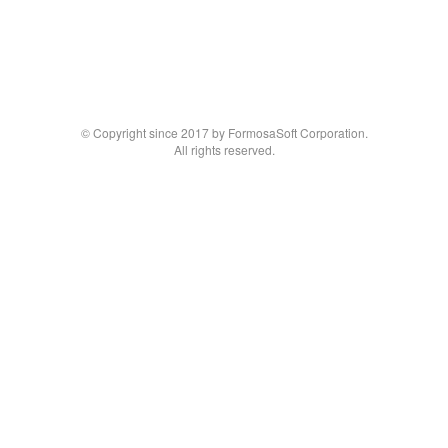
© Copyright since 2017 by FormosaSoft Corporation.
All rights reserved.