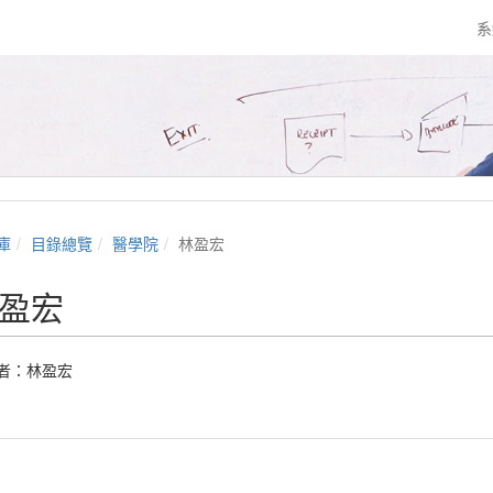
系
庫
目錄總覽
醫學院
林盈宏
盈宏
者：
林盈宏