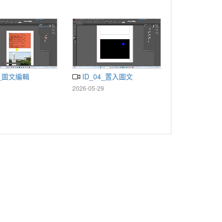
成果展松山文創園
1
庫
5_圖文編輯
ID_04_置入圖文
9
2026-05-29