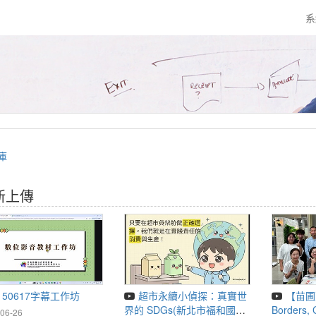
系
庫
新上傳
150617字幕工作坊
超市永續小偵探：真實世
【苗圃】 Crossing
界的 SDGs(新北市福和國中
Borders, 
06-26