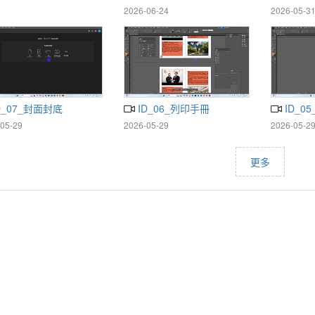
永續教育的探究與實作)
跨域共創
2026-06-24
2026-05-3
區1號倉
D_07_封面封底
ID_06_列印手冊
ID_0
05-29
2026-05-29
2026-05-2
更多