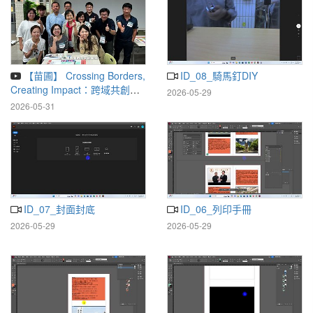
【苗圃】 Crossing Borders,
ID_08_騎馬釘DIY
Creating Impact：跨域共創成
2026-05-29
果展松山文創園區1號倉庫
2026-05-31
ID_07_封面封底
ID_06_列印手冊
2026-05-29
2026-05-29