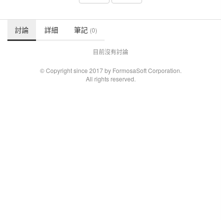
討論
詳細
筆記
(0)
目前沒有討論
© Copyright since 2017 by FormosaSoft Corporation.
All rights reserved.