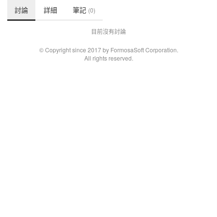
討論
詳細
筆記
(0)
目前沒有討論
© Copyright since 2017 by FormosaSoft Corporation.
All rights reserved.