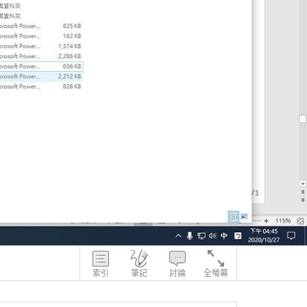
索引
筆記
討論
全螢幕