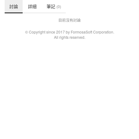
討論
詳細
筆記
(0)
目前沒有討論
© Copyright since 2017 by FormosaSoft Corporation.
All rights reserved.