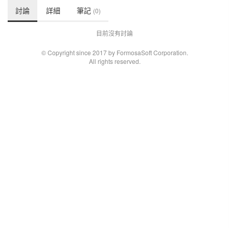
討論
詳細
筆記
(0)
目前沒有討論
© Copyright since 2017 by FormosaSoft Corporation.
All rights reserved.