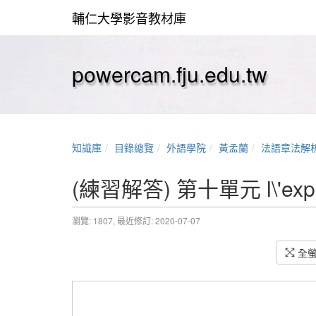
輔仁大學影音教材庫
powercam.fju.edu.tw
知識庫
目錄總覽
外語學院
黃孟蘭
法語章法解
(練習解答) 第十單元 l\'expressi
瀏覽: 1807,
最近修訂: 2020-07-07
全