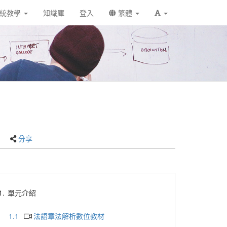
統教學
知識庫
登入
繁體
分享
1.
單元介紹
1.1
法語章法解析數位教材