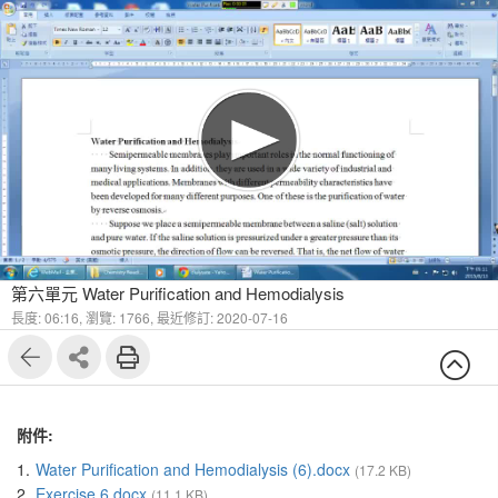
第六單元 Water Purification and Hemodialysis
長度: 06:16,
瀏覽: 1766,
最近修訂: 2020-07-16
附件:
1.
Water Purification and Hemodialysis (6).docx
(17.2 KB)
2.
Exercise 6.docx
(11.1 KB)