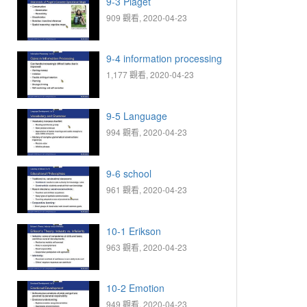
9-3 Piaget
909 觀看, 2020-04-23
9-4 information processing
1,177 觀看, 2020-04-23
9-5 Language
994 觀看, 2020-04-23
9-6 school
961 觀看, 2020-04-23
10-1 Erikson
963 觀看, 2020-04-23
10-2 Emotion
949 觀看, 2020-04-23