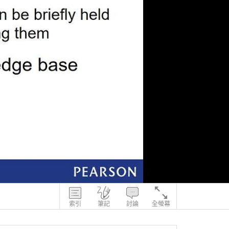
索引
筆記
討論
全螢幕