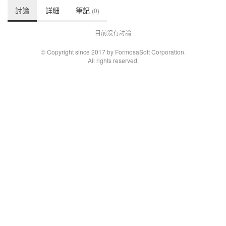
討論
詳細
筆記
(0)
目前沒有討論
© Copyright since 2017 by FormosaSoft Corporation.
All rights reserved.