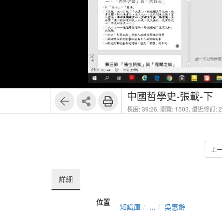
1
16
中國哲學史-張載-下
長度: 39:26,
瀏覽: 1503,
最近修訂: 20
上
詳細
位置
知識庫
...
吳惠齡