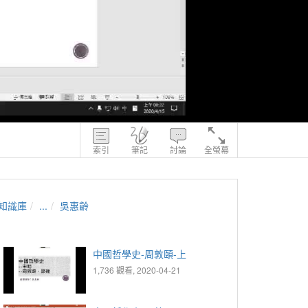
索引
筆記
討論
全螢幕
知識庫
...
吳惠齡
中國哲學史-周敦頤-上
1,736 觀看, 2020-04-21