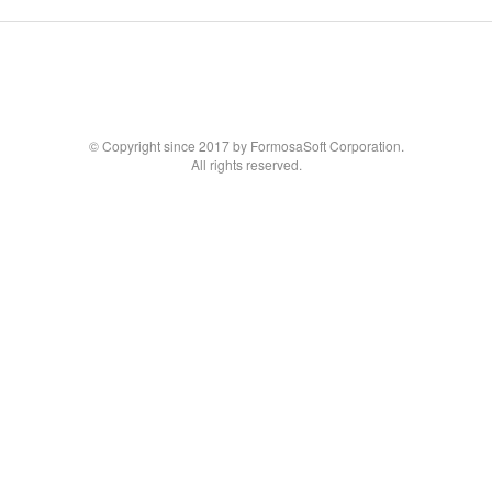
© Copyright since 2017 by FormosaSoft Corporation.
All rights reserved.