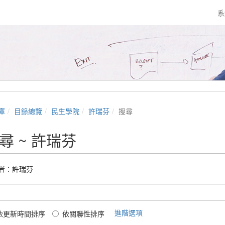
系
庫
目錄總覽
民生學院
許瑞芬
搜尋
尋 ~ 許瑞芬
者：
許瑞芬
進階選項
依更新時間排序
依關聯性排序