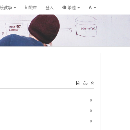
統教學
知識庫
登入
繁體
0
0
0