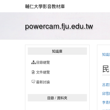
輔仁大學影音教材庫
powercam.fju.edu.tw
知識庫
知識
目錄總覽
民
文件總覽
最新討論
呂君
邱雪
目錄 / 資料夾
李青