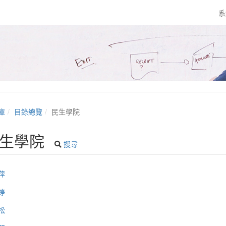
系
庫
目錄總覽
民生學院
生學院
搜尋
萍
婷
松