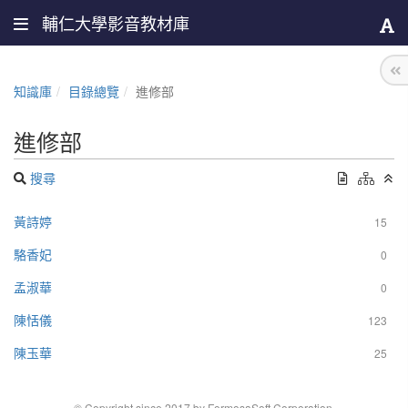
輔仁大學影音教材庫
知識庫
目錄總覽
進修部
進修部
搜尋
黃詩婷
15
駱香妃
0
孟淑華
0
陳恬儀
123
陳玉華
25
© Copyright since 2017 by FormosaSoft Corporation.