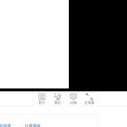
索引
筆記
討論
全螢幕
知識庫
...
計量理論