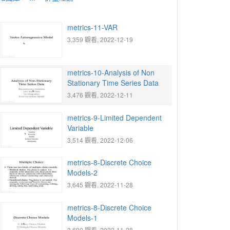
metrics-11-VAR
3,359 觀看, 2022-12-19
metrics-10-Analysis of Non
Stationary Time Series Data
3,476 觀看, 2022-12-11
metrics-9-Limited Dependent
Variable
3,514 觀看, 2022-12-06
metrics-8-Discrete Choice
Models-2
3,645 觀看, 2022-11-28
metrics-8-Discrete Choice
Models-1
3,690 觀看, 2022-11-28