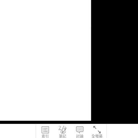
索引
筆記
討論
全螢幕