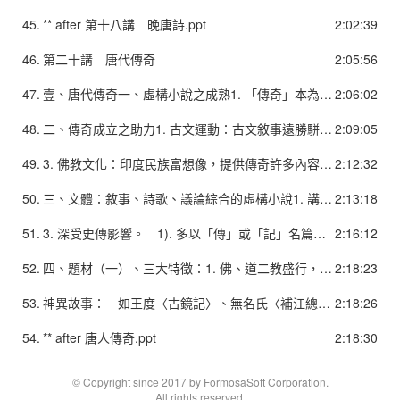
45.
** after 第十八講 晚唐詩.ppt
2:02:39
46.
第二十講 唐代傳奇
2:05:56
47.
壹、唐代傳奇一、虛構小說之成熟1. 「傳奇」本為唐人裴鉶所撰傳述奇聞之書，至宋成為唐代傳述奇聞，而文辭可觀之作的通稱。近代擴大為唐人小說之通稱。2. 中國小說之成熟： 1). 六朝筆記小說：旨在紀實寫史，或崇揚佛道，非有意於文學創作。文字粗陳梗概，篇幅短小。 2). 唐人傳奇：乃「作意好奇」，自覺、有意識的運用想像寫小說。因以文采與想像為目的，故文辭華艷，雖仍為短篇，然篇幅較長，結構完整。
2:06:02
48.
二、傳奇成立之助力1. 古文運動：古文敘事遠勝駢體，最宜寫小說。2. 科舉風氣：士子為科舉考試而進行「溫卷」。 1). 宋．趙彥衛《雲麓漫鈔》：「唐之舉人，先藉當世顯人以姓名達之主司，然後以所業投獻，踰數日又投，謂之『溫卷』。如幽怪錄、傳奇等皆是也。蓋此等文備眾體，可以見史才、詩筆、議論。至進士則多以詩為贄，今有唐詩數百種行於世者是也。」 2). 傳奇盛於中晚唐，實受科舉風氣之鼓勵，唐人傳奇以某某傳為題，亦受以史傳文溫卷之影響。
2:09:05
49.
3. 佛教文化：印度民族富想像，提供傳奇許多內容，使其題材更豐富，思想及用語方式也時時出現傳奇中。如〈杜子春傳〉即依自佛教故事〈烈士池〉。 （右圖為芥川龍之介改編〈杜子春傳〉 ）
2:12:32
50.
三、文體：敘事、詩歌、議論綜合的虛構小說1. 講究文采。以散文為主，但駢儷句法仍夾雜使用。此種現象可能有以下原因： 1). 駢文流傳已久。 2). 抒情寫景適合使用駢文。 3). 使散文風格傾向華美綺麗，增加審美意趣。2. 往往夾雜詩歌與議論（因溫卷導致）。 1). 夾帶詩歌易使故事進行不暢。 2). 作者常藉議論以說明寫作動機和觀念，導致藝術性減損。
2:13:18
51.
3. 深受史傳影響。 1). 多以「傳」或「記」名篇。 2). 以人物事跡為主，於故事發端，往往交待人物姓氏、籍貫，故事時間、地點，以示可信。 3). 結尾多提供一段類似史傳「論贊」的議論或總評，以表示作者看法和態度，類似正史中「列傳」體制如《史記》中的「太史公曰」。 4). 敘事角度為客觀之第三人稱，並往往聲稱故事來自某人敘事，或某人目擊之類，以加強可信度。4. 情節結構曲折有致，人物類型鮮明，亦多對話以推動情節。
2:16:12
52.
四、題材（一）、三大特徵：1. 佛、道二教盛行，增加寫作題材與想像空間。2. 唐代進士與倡妓戀愛成風，助長愛情小說。3. 藩鎮跋扈、弱肉強食，助長豪俠小說。（二）、四種主要類型：1. 神異故事2. 諭世故事3. 愛情故事4. 豪俠故事
2:18:23
53.
神異故事： 如王度〈古鏡記〉、無名氏〈補江總白猿傳〉、張鷟〈遊仙窟〉。 主要流行於初唐，為志怪和傳記的結合。 大曆人陳玄祐〈離魂記〉影響後世倩女離魂故事。
2:18:26
54.
** after 唐人傳奇.ppt
2:18:30
© Copyright since 2017 by FormosaSoft Corporation.
All rights reserved.