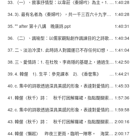
33.
（一）、敘事抒情型：以韋莊〈秦婦吟〉為主。1. 韋莊 1). 韋莊生平：參見課本。 2). 韋莊四十多才進士及第，早年自悲淪落，又經戰禍，對現實有深刻的揭露，也有悲憤之音。如〈立春日作〉： 九重天子去蒙塵，御柳無情依舊春。今日不關妃妾事，始知辜負馬嵬人。
1:40:28
34.
3). 最有名者為〈秦婦吟〉，共一千三百六十九字，為唐代最長的敘事詩，在韋莊生前即很流行，但因韋莊後來感到作品內容有一些觸忌（例如其中有「內庫燒為錦綉灰，天街踏盡公卿骨。」），盡量不予流傳，作品集中也不收入，以致失傳，後來在清末發現的敦煌文獻中保存了幾個寫本。本詩以一女子角度，敘述黃巢攻破長安時的遭遇，並旁及所見所聞。規模宏大，敘述明析，對過程、細節都交待清楚，並且全篇都以敘述人視角來交待事件，場面明晰如畫。 4). 韋莊也有一些抒寫男女情感之作，如〈悼亡姬〉。
1:40:28
35.
** after 第十八講 晚唐詩.ppt
1:40:31
36.
（二）、諷喻型：以儒家觀點創作諷諫目的之詩歌。1. 為宋代同類詩之先聲。2. 如杜荀鶴〈亂後遭村叟〉： 經亂衰翁居破村，村中何事不傷魂。 因供寨木無桑拓，為著鄉兵絕子孫。 還似平寧征賦稅，未嘗州縣略安存。 至今雞犬皆星散，日落前山獨倚門。
1:40:34
37.
二、淡泊冷漠1. 此時詩人對國運已不存任何幻想，故詩歌轉向淡漠，自我排遣。如皮日休〈自遣〉二首： 長歎人間髮易華，暗將心事許煙霞。 病來前約分明在，藥鼎書曩便是家。 本來雲外寄閒身，遂與溪雲作主人。 一夜逆風愁四散，曉來零落傍衣巾。
1:41:04
38.
三、愛情詩：1. 在杜牧、李商隱的基礎上，通過生動描繪，把感情表現得更細膩、深入，並賦予愛情詩新的內涵。2. 在韋莊詩中可以看得到此種情形，韓偓的《香奩集》表現得更明顯。3. 此類詩也意味著唐詩向五代詞的轉變。
1:42:50
39.
4. 韓偓 1). 生平：參見課本 2). 《香奩集》 a. 為韓偓早年艷體詩的結集，由其自序中可知，韓偓是把《香奩集》視繼承南朝艷詩傳統，歌詠愛情和青年女性的詩歌集。 b. 這些詩當時非常受到歡迎，並有樂工配樂而歌，其功能基本上和五代的詞差不多。
1:44:21
40.
c. 集中的詩歌透過深具美感的形象，表達對愛情的執著和各種情感，故相當有魅力。如，〈倚醉〉： 倚醉無端尋舊約，卻令惆悵轉難勝。 靜中樓閣深春雨，遠處窗櫳半夜燈。 抱柱立時風細細，迴廊行處思騰騰。 分明窗下聞裁剪，敲遍欄干喚不應。d. 《香奩集》一類的詩不但對後世的艷情詩有開拓，後來還有楊維楨的《續奩》詩、王彥泓的艷情詩，而且對詞也有影響。如〈秋千〉詩： 秋千打困解羅裙，指點醍醐索一尊。 見客入來和笑走，手搓梅中映中門。 3). 韓偓亦著有感時忠憤之作，較不為世人注意。
1:45:33
41.
韓偓〈秋千〉詩： 秋千打困解羅裙，指點醍醐索一尊。 見客入來和笑走，手搓梅中映中門。李清照〈點絳唇〉 蹴罷秋千，起來慵整纖纖手。 露濃花瘦，薄汗輕衣透。 見有人來，襪鏟金釵溜。和羞走。 倚門回首，卻把青梅嗅。
1:57:36
42.
c. 集中的詩歌透過深具美感的形象，表達對愛情的執著和各種情感，故相當有魅力。如，〈倚醉〉： 倚醉無端尋舊約，卻令惆悵轉難勝。 靜中樓閣深春雨，遠處窗櫳半夜燈。 抱柱立時風細細，迴廊行處思騰騰。 分明窗下聞裁剪，敲遍欄干喚不應。d. 《香奩集》一類的詩不但對後世的艷情詩有開拓，後來還有楊維楨的《續奩》詩、王彥泓的艷情詩，而且對詞也有影響。如〈秋千〉詩： 秋千打困解羅裙，指點醍醐索一尊。 見客入來和笑走，手搓梅中映中門。 3). 韓偓亦著有感時忠憤之作，較不為世人注意。
1:59:58
43.
韓偓〈秋千〉詩： 秋千打困解羅裙，指點醍醐索一尊。 見客入來和笑走，手搓梅中映中門。李清照〈點絳唇〉 蹴罷秋千，起來慵整纖纖手。 露濃花瘦，薄汗輕衣透。 見有人來，襪鏟金釵溜。和羞走。 倚門回首，卻把青梅嗅。
2:00:16
44.
韓偓〈懶起〉 昨夜三更雨，臨明一陣寒。 海棠花在否？側臥捲簾看。李清照〈如夢令〉 昨夜雨疏風驟。濃睡不消殘酒。 試問捲簾人。卻道「海棠依舊」。 知否，知否？應是綠肥紅瘦！
2:00:17