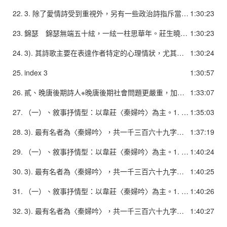
22.
3. 除了愛情詩受到重視外，另有一些政治詩指斥當時政治之亂象，抒發悲憤之情。4. 其詩在詮釋上面有諸多可能，意旨隱晦，往往被詩評家認為是寄託深微的作品。5.為北宋初期詩壇如楊億諸人「西昆體」追隨模範的對象。
1:30:23
23.
錦瑟 錦瑟無端五十絃，一絃一柱思華年。莊生曉夢迷蝴蝶，望帝春心託杜鵑。滄海月明珠有淚，藍田日暖玉生煙。此情可待成追憶，只是當時已惘然。
1:30:23
24.
3). 其詩歌主要在表達作者特定的心理情狀，尤其是作者的熱切追求或心緒的憂傷，情緒是其關注的焦點，但是在表現手法上，則較為直觀，重視意象的選擇綴合。 a. 不著重具體內容的表達，而主要在透過特殊意象的選取與綴合，以突顯其內心的感受及情緒。 b. 不注意情節與事理邏輯（敘事和議論被抽掉了）而多以作者潛在流動的心緒來建構詩中的意脈，有時流露出的情緒層次會有跳躍性的套疊。
1:30:24
25.
index 3
1:30:57
26.
貳、晚唐後期詩人※晚唐後期社會問題更嚴重，加上戰禍頻仍，人民生活愈加痛苦。※此時詩歌可分三類：社會寫實、淡泊冷漠、愛情詩。一、社會寫實：※揭示社會殘破與人民苦難的詩。又有兩類：敘事抒情型及諷喻型。 （一）、敘事抒情型：以韋莊〈秦婦吟〉為主。 （二）、諷喻型：以儒家觀點創作諷諫目的之詩歌。
1:33:07
27.
（一）、敘事抒情型：以韋莊〈秦婦吟〉為主。1. 韋莊 1). 韋莊生平：參見課本。 2). 韋莊四十多才進士及第，早年自悲淪落，又經戰禍，對現實有深刻的揭露，也有悲憤之音。如〈立春日作〉： 九重天子去蒙塵，御柳無情依舊春。今日不關妃妾事，始知辜負馬嵬人。
1:35:03
28.
3). 最有名者為〈秦婦吟〉，共一千三百六十九字，為唐代最長的敘事詩，在韋莊生前即很流行，但因韋莊後來感到作品內容有一些觸忌（例如其中有「內庫燒為錦綉灰，天街踏盡公卿骨。」），盡量不予流傳，作品集中也不收入，以致失傳，後來在清末發現的敦煌文獻中保存了幾個寫本。本詩以一女子角度，敘述黃巢攻破長安時的遭遇，並旁及所見所聞。規模宏大，敘述明析，對過程、細節都交待清楚，並且全篇都以敘述人視角來交待事件，場面明晰如畫。 4). 韋莊也有一些抒寫男女情感之作，如〈悼亡姬〉。
1:37:19
29.
（一）、敘事抒情型：以韋莊〈秦婦吟〉為主。1. 韋莊 1). 韋莊生平：參見課本。 2). 韋莊四十多才進士及第，早年自悲淪落，又經戰禍，對現實有深刻的揭露，也有悲憤之音。如〈立春日作〉： 九重天子去蒙塵，御柳無情依舊春。今日不關妃妾事，始知辜負馬嵬人。
1:40:24
30.
3). 最有名者為〈秦婦吟〉，共一千三百六十九字，為唐代最長的敘事詩，在韋莊生前即很流行，但因韋莊後來感到作品內容有一些觸忌（例如其中有「內庫燒為錦綉灰，天街踏盡公卿骨。」），盡量不予流傳，作品集中也不收入，以致失傳，後來在清末發現的敦煌文獻中保存了幾個寫本。本詩以一女子角度，敘述黃巢攻破長安時的遭遇，並旁及所見所聞。規模宏大，敘述明析，對過程、細節都交待清楚，並且全篇都以敘述人視角來交待事件，場面明晰如畫。 4). 韋莊也有一些抒寫男女情感之作，如〈悼亡姬〉。
1:40:25
31.
（一）、敘事抒情型：以韋莊〈秦婦吟〉為主。1. 韋莊 1). 韋莊生平：參見課本。 2). 韋莊四十多才進士及第，早年自悲淪落，又經戰禍，對現實有深刻的揭露，也有悲憤之音。如〈立春日作〉： 九重天子去蒙塵，御柳無情依舊春。今日不關妃妾事，始知辜負馬嵬人。
1:40:26
32.
3). 最有名者為〈秦婦吟〉，共一千三百六十九字，為唐代最長的敘事詩，在韋莊生前即很流行，但因韋莊後來感到作品內容有一些觸忌（例如其中有「內庫燒為錦綉灰，天街踏盡公卿骨。」），盡量不予流傳，作品集中也不收入，以致失傳，後來在清末發現的敦煌文獻中保存了幾個寫本。本詩以一女子角度，敘述黃巢攻破長安時的遭遇，並旁及所見所聞。規模宏大，敘述明析，對過程、細節都交待清楚，並且全篇都以敘述人視角來交待事件，場面明晰如畫。 4). 韋莊也有一些抒寫男女情感之作，如〈悼亡姬〉。
1:40:27