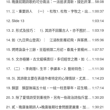
10.
晚唐前期詩歌約可分兩派：一派追求清新，接近許渾，如李群玉、趙嘏等；另一派注重煉字造句，渴望超俗，仰慕姚合、賈島，有劉駕、馬陶、雍陶、李頻等。仰慕賈島派多對詩的煉詞造字十分用心，常選一些衰殘淒冷的意象來傳達內心悲愁，或以較奇特的設想，以顯示其脫俗的風格。如李頻「獨鳥驚來客，孤雲觸去牆。」（〈陝州題河上亭〉）另外，此期的詩歌亦往往追求幽微隱約之美，此種傾向由中唐李賀啟其端，至李商隱在表現手法上更具開拓性，並影響到北宋初期詩壇的「西崑體」。
58:08
11.
三、重要詩人 （一）、杜牧1. 杜牧，字牧之，出身於唐朝顯赫的官宦世家京兆杜氏，為西晉軍事家杜預的十六世孫。其祖父是唐朝著名的宰相杜佑，撰有《通典》，亦為重要的歷史學家。杜牧自豪於自己的家世，他在《冬至日寄小侄阿宜詩》中說：「我家公相家，劍佩嘗丁當。」又自謂「世業儒學」，注意「治亂興亡之跡，財賦兵甲之事，地形險易遠近，古人之長短得失」，曾註解《孫子兵法》十三篇，敢於論列大事，指陳病利，然當時藩鎮勢力強力，朝廷多事，其抱負無法實現。
1:00:37
12.
Slide 13
1:03:14
13.
2. 形式及技巧： 1). 其詩不因襲古人，亦不囿於時尚，欲自成一家。對杜甫最為推崇。 2). 其唯美詩並不以堆砌麗辭佳句為主，故雖冶蕩甚於元白，然而風骨卻出於元白之上，乃由於其高度之藝術技巧。 3). 擅長七律，七律尤與杜甫晚年詩風相似，世稱「小杜」。○按，七律至杜甫登峰造極，中唐鮮有佳構，至杜牧、李商隱始重現光輝。4. 情感及內容： 情感基調較悲涼傷感，對個人生活和感情的表述也更大膽。其悲涼傷感的情懷往往表現為對世事艱難、人生無常的感傷，並交織種種迷網、失落的情緒。
1:03:19
14.
如〈九日齊山登高〉： 江涵秋影雁初飛，與客携壺上翠微。 塵世難逢開口笑，菊花須插滿頭歸。 但將酩酊酬佳節，不用登臨恨落暉。 古往今來只如此，牛山何必獨沾衣。其詠史詩中，往往從歷史角度省思現實問題及個人的命運，並表達主觀感受，而體現出深邃的歷史感。○意象營構偏於表達主觀感受○好用體現荒蕪衰頹意味的「落」、「暗」、「殘」等字眼，體現出衰頹時世的文人悲感。另一方面有寫其放蕩生活的，如： 落魄江湖載酒行，楚腰纖細掌中輕。 十年一覺楊州夢，贏得青樓薄倖名。
1:05:36
15.
娉娉袅袅十三餘，豆蔻梢頭二月初。春風十里楊州路，卷上珠簾總不如。
1:07:57
16.
5. 文亦極勝，古文縱橫奧衍，多切經世之務，如〈守論〉。〈阿房宮賦〉以文為賦，為歐陽修〈秋聲賦〉、蘇軾〈赤壁賦〉之先聲。○洪亮吉以為唐代詩文兼擅者，惟韓、柳、小杜。
1:10:04
17.
（二）、李商隱1. 生平：參課本。2. 藝術特色： 1). 李商隱詩律細密工麗，頗有杜甫風格。 2). 幽微隱約的詩歌美（李賀已啟其端）：自覺使用瑰麗意象，冷僻典故，重疊隱喻，營造迷離而朦朧的意境，如〈錦瑟〉詩一類。這種作品擴大了詩歌的感情容量，提供更細膩、更複雜的表現方式，為唐詩開僻了新的天地
1:11:30
18.
3). 其詩歌主要在表達作者特定的心理情狀，尤其是作者的熱切追求或心緒的憂傷，情緒是其關注的焦點，但是在表現手法上，則較為直觀，重視意象的選擇綴合。 a. 不著重具體內容的表達，而主要在透過特殊意象的選取與綴合，以突顯其內心的感受及情緒。 b. 不注意情節與事理邏輯（敘事和議論被抽掉了）而多以作者潛在流動的心緒來建構詩中的意脈，有時流露出的情緒層次會有跳躍性的套疊。
1:14:23
19.
錦瑟 錦瑟無端五十絃，一絃一柱思華年。莊生曉夢迷蝴蝶，望帝春心託杜鵑。滄海月明珠有淚，藍田日暖玉生煙。此情可待成追憶，只是當時已惘然。
1:17:14
20.
3. 除了愛情詩受到重視外，另有一些政治詩指斥當時政治之亂象，抒發悲憤之情。4. 其詩在詮釋上面有諸多可能，意旨隱晦，往往被詩評家認為是寄託深微的作品。5.為北宋初期詩壇如楊億諸人「西昆體」追隨模範的對象。
1:30:20
21.
貳、晚唐後期詩人※晚唐後期社會問題更嚴重，加上戰禍頻仍，人民生活愈加痛苦。※此時詩歌可分三類：社會寫實、淡泊冷漠、愛情詩。一、社會寫實：※揭示社會殘破與人民苦難的詩。又有兩類：敘事抒情型及諷喻型。 （一）、敘事抒情型：以韋莊〈秦婦吟〉為主。 （二）、諷喻型：以儒家觀點創作諷諫目的之詩歌。
1:30:21