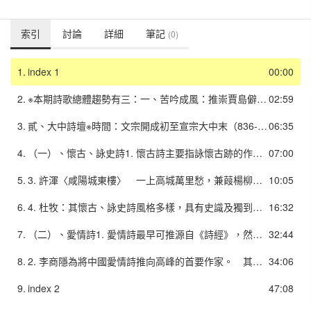
索引
討論
詳細
筆記
(0)
1.
index 1
00:00
2.
※本期詩歌總體趨勢有三：一、苦吟成風：推崇賈島僻苦詩風。1. 一方面在其身世遭遇與賈島相類，故推崇賈島；另一方面，賈島擅長律詩，易於學習。2. 此派詩格調較賈島而愈加卑陃，故難與華美詩抗衡。二、華美詩風再起 此時期偏愛辭藻駢儷，與孟郊、賈島同為藝術至上主義者，乃以杜甫「語不驚人死不休」的寫作精神，與但其形式與技巧方面，則採取初唐、六朝的華美風格。（此種融合，中唐李賀已啟其端，晚唐則蔚然成風。）三、情調哀傷 其創作主題已由政治、社會等公共議題中收回到自我，往往浮現一種屬於末世的淒涼傷感情懷。
02:59
3.
貳、大中詩壇※時間：文宗開成初至宣宗大中末（836-859）為唐朝國政由中興走向末路的時期，當時的文風產生三種變化：一、題材：懷古、詠史及愛情詩大量出現二、審美趣味的新變
06:35
4.
（一）、懷古、詠史詩1. 懷古詩主要指詠懷古跡的作品，詩中須有古蹟或風景的描寫，以及歷史的追憶，著重在「情」和「景」。2. 詠史詩以過去的歷史為題，但無須藉助古跡，只需針對歷史事件或人物加以抒發感想或議論，故著重「事」和「理」。
07:00
5.
3. 許渾〈咸陽城東樓〉 一上高城萬里愁，兼葭楊柳似汀洲。 溪雲初起日沈閣，山雨欲來風滿樓。 鳥下綠蕪秦苑夕，蟬鳴黃葉漢宮秋。 行人莫問當年事，故國東來渭水流。 許渾懷古詩在內涵意境上均大扺相似，多由人事已非，景物依舊開始，最後點題，或發表議論，或抒懷，然多帶有憂傷和概嘆。
10:05
6.
4. 杜牧：其懷古、詠史詩風格多樣，具有史識及獨到眼光，能融合懷古與詠史於一爐，又標出獨特的眼光與見解。〈題宣州開元寺水閣閣下宛溪夾溪居人〉 六朝文物草連空，天澹雲閒今古同。 鳥去鳥來山色裏，人歌人哭水聲中。 深秋簾幕千家雨，落日樓臺一笛風。 惆悵無因見范蠡，參差煙樹五湖東。〈赤壁〉 折戟沈沙鐡未消，自將磨洗認前朝。 東風不與周郎便，銅雀春深鎖二喬。
16:32
7.
（二）、愛情詩1. 愛情詩最早可推源自《詩經》，然而，唐代以後，文人士子多以仕宦生涯與個人抱負為關注焦點，男女愛情詩除了樂府以外，並不多見。中唐後較多，主要是元稹寫了不少艷情詩，李賀也偶然抒寫幾首，然到了晚唐，抒寫男女愛情幾乎成為詩壇非常普遍的主題。
32:44
8.
2. 李商隱為將中國愛情詩推向高峰的首要作家。 其愛情詩既深情綿邈，又迷離飄忽，並將愛情提昇到精神追求的意味。〈無題〉 相見時難別亦難，東風無力百花殘。 春蠶到死絲方盡，蠟炬成灰淚始乾。 曉鏡但愁雲鬢改，夜吟應覺月光寒。 蓬山此去無多路，青鳥殷勤為探看。
34:06
9.
index 2
47:08