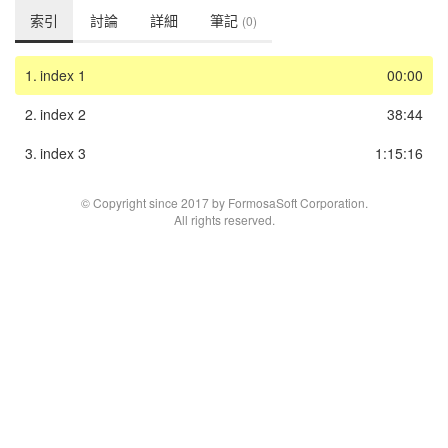
索引
討論
詳細
筆記
(0)
1.
index 1
00:00
2.
index 2
38:44
3.
index 3
1:15:16
© Copyright since 2017 by FormosaSoft Corporation.
All rights reserved.