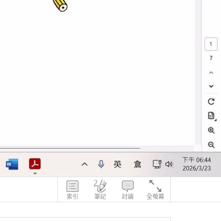
索引
筆記
討論
全螢幕