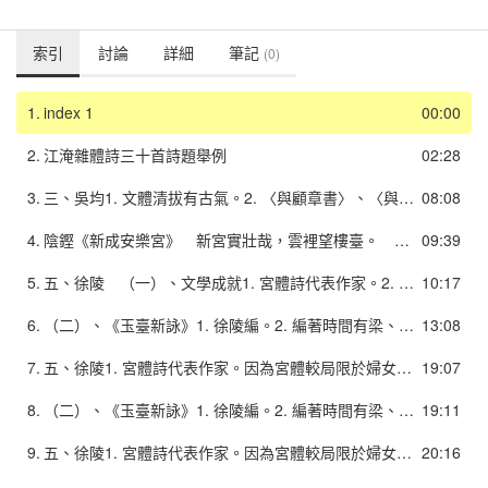
索引
討論
詳細
筆記
(0)
1.
index 1
00:00
2.
江淹雜體詩三十首詩題舉例
02:28
3.
三、吳均1. 文體清拔有古氣。2. 〈與顧章書〉、〈與宋元思書〉、〈與施從事書〉均為極妙山水小品。四、何遜、陰鏗1. 杜甫〈解悶〉十二首絕句之七：「孰知二謝將能事，頗學陰、何苦用心。」2. 陰、何並稱，然許多詩評家以何優於陰。3. 二人成就在於運用聲律，試為新體。
08:08
4.
陰鏗《新成安樂宮》 新宮實壯哉，雲裡望樓臺。 一一丨丨一 一丨丨一一 迢遞翔鵾仰，連翩賀燕來。 一丨一一丨 一一丨丨一重櫚寒霧宿，丹井夏蓮開。 一一一丨丨 一丨丨一一 砌石披新錦，梁花畫早梅。丨丨一一丨 一一丨丨一 欲知安樂盛，歌管雜塵埃。 丨一一丨丨 一丨丨一一
09:39
5.
五、徐陵 （一）、文學成就1. 宮體詩代表作家。2. 父子詩文並享盛名，其父徐摛與徐陵，與庾肩吾及肩吾子庾信並稱，文並綺艷，世號「徐庾體」。3. 〈玉臺新詠序〉為徐庾體典型，也是南朝唯美駢文之代表。4. 詩頗採民間樂府之辭語，有些平仄已合律詩要求。
10:17
6.
（二）、《玉臺新詠》1. 徐陵編。2. 編著時間有梁、陳之說，但仍以梁大通年間為較適當。3. 編著目的兩二說：1). 因為宮體較局限於婦女艷情窠臼，故受蕭綱之命，作《玉臺新詠》「以大其（宮體）體」。──溯源漢魏之女性和愛情題材作品，以建立一個艷詩的系統，抬高宮體詩體之地位，為宮體詩之存在提供合理依據。2). 為了婦女讀者閱讀而編的女性詩選。4. 特點：錄漢至梁詩，以清新流利為主，間錄民間歌謠，較《文選》所收詩歌生動活潑。
13:08
7.
五、徐陵1. 宮體詩代表作家。因為宮體較局限於婦女艷情窠臼，故受蕭綱之命，作《玉臺新詠》「以大其（宮體）體」。2. 《玉臺新詠》錄漢至梁詩，以清新流利為主，間錄民間歌謠，較《文選》所收詩歌生動活潑。3. 父子詩文並享盛名，其父徐摛與徐陵，與庾肩吾及肩吾子庾信並稱，文並綺艷，世號「徐庾體」。4. 〈玉臺新詠序〉為徐庾體典型，也是南朝唯美駢文之代表。5. 詩頗採民間樂府之辭語，有些平仄已合律詩要求。
19:07
8.
（二）、《玉臺新詠》1. 徐陵編。2. 編著時間有梁、陳之說，但仍以梁大通年間為較適當。3. 編著目的兩二說：1). 因為宮體較局限於婦女艷情窠臼，故受蕭綱之命，作《玉臺新詠》「以大其（宮體）體」。──溯源漢魏之女性和愛情題材作品，以建立一個艷詩的系統，抬高宮體詩體之地位，為宮體詩之存在提供合理依據。2). 為了婦女讀者閱讀而編的女性詩選。4. 特點：錄漢至梁詩，以清新流利為主，間錄民間歌謠，較《文選》所收詩歌生動活潑。
19:11
9.
五、徐陵1. 宮體詩代表作家。因為宮體較局限於婦女艷情窠臼，故受蕭綱之命，作《玉臺新詠》「以大其（宮體）體」。2. 《玉臺新詠》錄漢至梁詩，以清新流利為主，間錄民間歌謠，較《文選》所收詩歌生動活潑。3. 父子詩文並享盛名，其父徐摛與徐陵，與庾肩吾及肩吾子庾信並稱，文並綺艷，世號「徐庾體」。4. 〈玉臺新詠序〉為徐庾體典型，也是南朝唯美駢文之代表。5. 詩頗採民間樂府之辭語，有些平仄已合律詩要求。
20:16