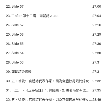
22.
Slide 57
27:00
23.
** after 第十二講 南朝詩人.ppt
27:04
24.
Slide 57
27:16
25.
Slide 56
27:29
26.
Slide 55
27:30
27.
Slide 54
27:30
28.
Slide 53
27:31
29.
南朝詩歌流變
27:31
30.
五、徐陵1. 宮體詩代表作家。因為宮體較局限於婦女艷情窠臼，故受蕭綱之命，作《玉臺新詠》「以大其（宮體）體」。2. 《玉臺新詠》錄漢至梁詩，以清新流利為主，間錄民間歌謠，較《文選》所收詩歌生動活潑。3. 父子詩文並享盛名，其父徐摛與徐陵，與庾肩吾及肩吾子庾信並稱，文並綺艷，世號「徐庾體」。4. 〈玉臺新詠序〉為徐庾體典型，也是南朝唯美駢文之代表。5. 詩頗採民間樂府之辭語，有些平仄已合律詩要求。
27:32
31.
（二）、《玉臺新詠》1. 徐陵編。2. 編著時間有梁、陳之說，但仍以梁大通年間為較適當。3. 編著目的兩二說：1). 因為宮體較局限於婦女艷情窠臼，故受蕭綱之命，作《玉臺新詠》「以大其（宮體）體」。──溯源漢魏之女性和愛情題材作品，以建立一個艷詩的系統，抬高宮體詩體之地位，為宮體詩之存在提供合理依據。2). 為了婦女讀者閱讀而編的女性詩選。4. 特點：錄漢至梁詩，以清新流利為主，間錄民間歌謠，較《文選》所收詩歌生動活潑。
27:35
32.
五、徐陵1. 宮體詩代表作家。因為宮體較局限於婦女艷情窠臼，故受蕭綱之命，作《玉臺新詠》「以大其（宮體）體」。2. 《玉臺新詠》錄漢至梁詩，以清新流利為主，間錄民間歌謠，較《文選》所收詩歌生動活潑。3. 父子詩文並享盛名，其父徐摛與徐陵，與庾肩吾及肩吾子庾信並稱，文並綺艷，世號「徐庾體」。4. 〈玉臺新詠序〉為徐庾體典型，也是南朝唯美駢文之代表。5. 詩頗採民間樂府之辭語，有些平仄已合律詩要求。
28:49