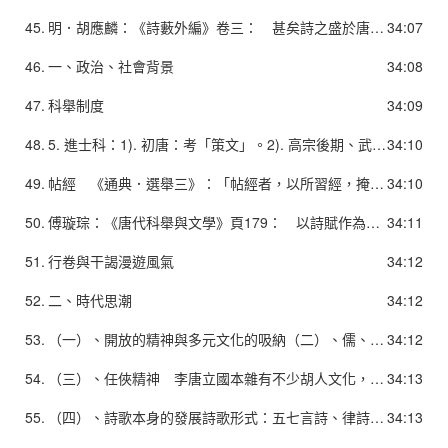
45.
明．胡應麟：《詩藪外編》卷三： 甚矣詩之盛於唐也。 其體則三四五言，六七雜言，樂府歌行，近體絕句，靡不備矣。 其格則高卑遠近，濃淡淺深，巨細精靈，巧拙強弱，靡弗具矣。 其調則飄逸渾雄，沈深博大，綺麗幽閒，新奇猥瑣，靡弗屆矣。 其人則帝王將相，朝士布衣，童子婦人，緇衣羽客，靡弗預矣。」
34:07
46.
一、政治、社會背景
34:08
47.
科舉制度
34:09
48.
5. 進士科：1). 初唐：考「策文」。2). 高宗後期、武則天實際掌政後：試帖經、雜文、策文三場，每場定去留。（中唐後順序改為詩賦、帖經、策文）3). 雜文：《登科記考》卷一「永隆二年」條：「按雜文兩首，謂箴銘論表之類，開元間始以賦居其一，或以詩居其一，亦有全用詩賦者，非定制也。雜文之專用詩賦，當在天寶之間。」
34:10
49.
帖經 《通典．選舉三》：「帖經者，以所習經，掩其兩端，中間開唯一行，裁紙為帖。凡帖三字，隨時增損，可否不一，或得四、得五、得六者為通。」《舊唐書．文宗紀下》：「其進士舉宜先試帖經，並略問大義，取經義精通者放及第。」
34:10
50.
傅璇琮：《唐代科舉與文學》頁179： 以詩賦作為進士考試的固定格局，是在唐代立國一百餘年以後。而在這以前，唐詩已經經歷了婉麗清新、婀娜多姿的初唐階段，正以璀燦奪目的光彩，步入盛唐的康莊大道。……應當說，進士科在八世紀初開始採用考試詩賦的方式，到天寶時以詩賦取士成為固定的格局，正是詩歌的發展繁榮對當時社會生活產生廣泛影響的結果。
34:11
51.
行卷與干謁漫遊風氣
34:12
52.
二、時代思潮
34:12
53.
（一）、開放的精神與多元文化的吸納（二）、儒、釋、道並存1. 在政治上意圖恢復儒家的政教傳統，力求以「復古」達到文化理想。 強調文學的教化功能和比興寄託。 作品流露建功立業的抱負，憂國憂民的情懷。2. 佛教及道教亦對詩歌題材、文學理論和詩歌意境等方面，提供了極遠的影響。
34:12
54.
（三）、任俠精神 李唐立國本雜有不少胡人文化，初唐以來亦有不少英雄俠客躋身高位，加上當時士人充滿建功立名的幻想，故推崇英雄俠客，甚至不少詩人即以任俠自許或見稱當世。任俠精神不但提供邊塞詩，也為唐詩提供了昂揚豪邁的風格，更是唐人傳奇的重要主題。
34:13
55.
（四）、詩歌本身的發展詩歌形式：五七言詩、律詩、絕句體在唐代以前都已初具雛形。2. 題材內容：唐詩多繼承前人已形成的題材，如詠史、詠懷、玄言、遊仙、田園、山水、離情相思、詠物、艷情、宮廷遊宴、邊塞軍旅等，在魏晉南北朝皆已形成傳統，至唐代乃在這些題材上發展。3. 技巧風格：唐詩既繼承了前化傳統，亦有所創新，既講文采、重聲律，但亦能遠溯〈國風〉、〈離騷〉，近取建安風骨和太康以來的麗辭。
34:13