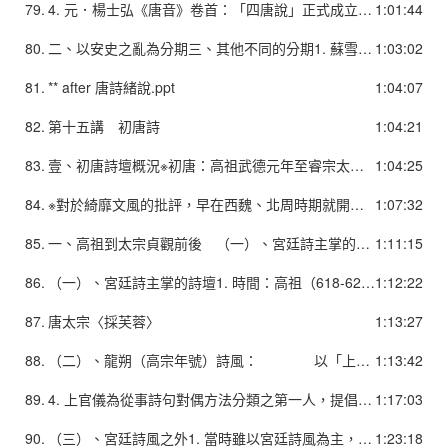
79.
4. 元．楊士弘《唐音》卷首：「四唐說」正式成立。 「自武德至天寶末六十五人，為唐初、盛唐詩。……自天寶至元和間四十八人，為中唐詩。……自元和至唐末四十九人，為晚唐詩。」5. 明．高棅《唐詩品滙．五言詩敘目》：唐詩分期圓熟。 「唐詩之變，漸矣！隋代以還，一變而為初唐，貞觀、垂拱之詩是也；再變而為盛唐，開元、天寶之詩是也；三變而為中唐，大歷、貞元之詩是也；四變而為晚唐，元和以後之詩是也。」
1:01:44
80.
二、以安史之亂為分期三、其他不同的分期1. 蘇雪林《唐詩概論》：1). 唐初宮體詩；2).「四傑」至盛唐的浪漫思潮；3). 杜甫至元和年間的寫實思潮；4). 李商隱以後的唯美思潮；5). 唐末詩壇。2. 中國科學院文學研究所主編《唐詩選．前言》：1). 唐初；2). 「四傑」至開元前；3). 開元初至安始之亂前；4). 安史之亂爆發至大歷初；5). 大歷初至貞元中；6). 貞元中至大和初；7). 大和初至大中初；8). 大中以後至唐末。※以上幾種分期過於瑣碎，不如「四唐」說取得較大的共識，一般文學史多採「
1:03:02
81.
** after 唐詩緒說.ppt
1:04:07
82.
第十五講 初唐詩
1:04:21
83.
壹、初唐詩壇概況※初唐：高祖武德元年至睿宗太極元年，西元618-712。詩風： 前期：高祖到太宗貞觀前後 後期：武后時期。※初唐詩歌先沿續了齊梁時代的綺靡文風，並從而自覺地總結並革新此文風並漸漸確立學習建安詩歌、批判齊梁文風的主流思想，最後在盛唐形成了結合建安風骨和齊梁詞采，文質兼備的理想風貌。
1:04:25
84.
※對於綺靡文風的批評，早在西魏、北周時期就開始出現了。但主張過於落伍守舊，否定詩歌本身的價值和文學之美感，也無法形成真正的文學革新力量。1). 魏相宇文泰命蘇綽仿照《尚書》作〈大誥〉，又令「自今文章皆依此體」（《資治通鑑》卷一五九）2). 隋文帝下詔排斥輕浮華偽文風，李諤上疏批評「江左齊梁」的弊病在於內容上「不出月露之形」、「唯是風雲之狀」，形式上「競一韻之奇，爭一字之巧」（《隋書‧李諤傳》）。
1:07:32
85.
一、高祖到太宗貞觀前後 （一）、宮廷詩主掌的詩壇 （二）、龍朔（高宗年號）詩風： 以「上官體」為主 （三）、宮廷之外
1:11:15
86.
（一）、宮廷詩主掌的詩壇1. 時間：高祖（618-626）、太宗（650-684）約四十年，以貞觀年間為主要的文學活動時間。2. 本期主要沿續齊梁以來的宮廷詩風，以宮廷遊宴、君臣唱和為主。題材內容趨向雅正，「宮體」等較「浮艷」的題材雖仍有創作，但已大為減少。 格局較寛廣，氣勢較宏大。
1:12:22
87.
唐太宗〈採芙蓉〉
1:13:27
88.
（二）、龍朔（高宗年號）詩風： 以「上官體」為主1. 高宗李治（650-684）更愛好文學，新一代宮廷詩人崛起，以上官儀最受重視。 2. 上官儀，字游韶。早年參與宮廷遊宴，頗受太宗賞識，高宗即位後，更受恩寵。3. 「上官體」：上官儀詩風「文辭綺錯，意趣婉媚」，上承梁陳詩風，為當時仿效的對象，故稱之。
1:13:42
89.
4. 上官儀為從事詩句對偶方法分類之第一人，提倡「六對」、「八對」之說，歸納對偶的方式，使學者易遵循，對律詩之完成有催生作用。5. 上官儀〈早春桂林殿應詔〉 步輦出披香，清歌臨太液。 曉樹流鶯滿，春堤芳草積。 風光翻露文，雪華上空碧。 花蝶來未已，山光暖將夕。
1:17:03
90.
（三）、宮廷詩風之外1. 當時雖以宮廷詩風為主，不過宮廷詩人於非宮廷場合時，其創作亦及於羈旅行役或自抒懷抱之作。 1). 唐太宗〈遼東山夜臨秋詩〉：煙生遙岸隱，月落半崖陰。連山驚鳥亂，隔岫斷猿吟。
1:23:18