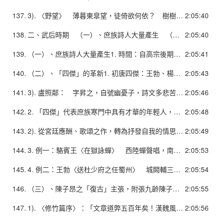
137.
3). 〈野望〉 薄暮東皐望，徒倚欲何依？ 樹樹皆秋色，山山唯落暉。 牧人驅犢返，獵馬帶禽歸。 相顧無相識，長歌懷采薇。
2:05:40
138.
二、武后時期 （一）、庶族詩人大量產生 （二）、「四傑」的革新 （三）、陳子昂之「復古」主張，附張九齡 （四）、沈佺期、宋之問的聲律 （五）、文章四友 （六）、劉希夷、張若虛 （七）、王梵志、寒山、拾得
2:05:40
139.
（一）、庶族詩人大量產生1. 時間：自高宗後期至武后參政，下及中宗、睿宗時期。為唐代社會結構巨變時期，亦為唐詩形成的重要關鍵期。2. 武后為了鞏固政權，削弱皇戚、世家大族勢力，故廣開科舉仕途大門，使社會中下層文人士子得以參與政治，不但收到廣納人才之效果，並且增加社會結構階層的流動性，並且使得庶族寒士充滿建功立業之熱誠，也開啟了不同的詩風。
2:05:41
140.
（二）、「四傑」的革新1. 初唐四傑：王勃、楊炯、盧照鄰、駱賓王。 1). 王勃： 字子安，善文辭，恃才傲物，英年早逝。 詩歌以五律五絕為多，平仄已和諧。 2). 楊炯： 亦恃才傲物，其文可與王勃比肩，詩則遜 於王勃。詩以五律五古為多。
2:05:43
141.
3). 盧照鄰： 字昇之，自號幽憂子，詩文多悲苦之音，然而修辭較華麗，故風骨未遒。以七言歌行突出。 4). 駱賓王： 為人頗有豪俠之氣，尤妙五言詩，〈帝京篇〉為近六百字之五七言長詩，與〈疇昔篇〉均為誇展才學之作，當時以為絕唱。
2:05:46
142.
2. 「四傑」代表庶族寒門中具有才華的年輕人，渴望躋身上層，滿懷壯志。 1). 反對當時「上官體」「氣骨都盡、剛健不聞」駢儷文風。提倡文學要有剛健的氣勢和激越的感情，指出詩歌復興在於「氣骨」這一個核心問題，為唐代文學改革的先鋒。 不過他們標舉儒家以六經為本的原則，將綺麗文風的歷史根源歸於屈、宋和建安文人，沒有把「氣骨」和 建安詩連繫起來，在理論上仍有局限，與北周、隋的復古主張和偏見有相承之處。
2:05:48
143.
2). 從宮廷應酬、歌頌之作，轉為抒發自我的情思和壯志、感概，故題材內容擴大，體裁形式亦多樣化，包括歌行、樂府、近體、古風，對唐詩的成熟頗具貢獻。 3). 整體風格雖在內涵與情境方面顯出骨氣而有格調，然而在語言文辭方面，仍不免受到當時文風影響，而沿襲了華靡之氣。參見課本王勃舉詩。
2:05:49
144.
3. 例一：駱賓王〈在獄詠蟬〉 西陸蟬聲唱，南冠客思侵。 那堪玄鬢影，來對白頭吟。 露重飛難進，風多響易沈。 無人信高潔，誰為表予心？
2:05:53
145.
4. 例二：王勃〈送杜少府之任蜀州〉 城闕輔三秦，風煙望五津。 與君離別意，同是宦遊人。 海內存知己，天涯若比鄰。 無為在歧路，兒女共沾巾。
2:05:54
146.
（三）、陳子昂之「復古」主張，附張九齡陳子昂，字伯玉， 為初唐發論反對六朝華靡詩風的第一人。2. 詩歌主張： 恢復漢魏風骨──重風骨、興寄
2:05:55
147.
1). 〈修竹篇序〉：「文章道弊五百年矣！漢魏風骨，晉宋莫傳，然而文獻有可徵者。僕嘗暇時觀齊梁間詩，采麗競繁而興寄都絕，每以永嘆，竊思古人，常恐逶迤頹靡，風雅不做，以耿耿也。一昨於解三（東方虯）處，見明公詠孤桐篇，骨氣端翔，音情頓挫，光英朗練，有金石聲。遂用洗心飾視，發揮幽鬱。不圖正始之音，復睹於茲，可使建安作者相視而笑。」
2:05:56