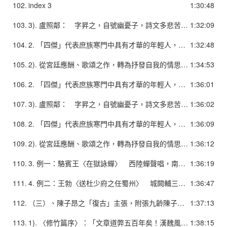
102.
index 3
1:30:48
103.
3). 盧照鄰： 字昇之，自號幽憂子，詩文多悲苦之音，然而修辭較華麗，故風骨未遒。以七言歌行突出。 4). 駱賓王： 為人頗有豪俠之氣，尤妙五言詩，〈帝京篇〉為近六百字之五七言長詩，與〈疇昔篇〉均為誇展才學之作，當時以為絕唱。
1:32:09
104.
2. 「四傑」代表庶族寒門中具有才華的年輕人，渴望躋身上層，滿懷壯志。 1). 反對當時「上官體」「氣骨都盡、剛健不聞」駢儷文風。提倡文學要有剛健的氣勢和激越的感情，指出詩歌復興在於「氣骨」這一個核心問題，為唐代文學改革的先鋒。 不過他們標舉儒家以六經為本的原則，將綺麗文風的歷史根源歸於屈、宋和建安文人，沒有把「氣骨」和 建安詩連繫起來，在理論上仍有局限，與北周、隋的復古主張和偏見有相承之處。
1:32:48
105.
2). 從宮廷應酬、歌頌之作，轉為抒發自我的情思和壯志、感概，故題材內容擴大，體裁形式亦多樣化，包括歌行、樂府、近體、古風，對唐詩的成熟頗具貢獻。 3). 整體風格雖在內涵與情境方面顯出骨氣而有格調，然而在語言文辭方面，仍不免受到當時文風影響，而沿襲了華靡之氣。參見課本王勃舉詩。
1:34:53
106.
2. 「四傑」代表庶族寒門中具有才華的年輕人，渴望躋身上層，滿懷壯志。 1). 反對當時「上官體」「氣骨都盡、剛健不聞」駢儷文風。提倡文學要有剛健的氣勢和激越的感情，指出詩歌復興在於「氣骨」這一個核心問題，為唐代文學改革的先鋒。 不過他們標舉儒家以六經為本的原則，將綺麗文風的歷史根源歸於屈、宋和建安文人，沒有把「氣骨」和 建安詩連繫起來，在理論上仍有局限，與北周、隋的復古主張和偏見有相承之處。
1:36:01
107.
3). 盧照鄰： 字昇之，自號幽憂子，詩文多悲苦之音，然而修辭較華麗，故風骨未遒。以七言歌行突出。 4). 駱賓王： 為人頗有豪俠之氣，尤妙五言詩，〈帝京篇〉為近六百字之五七言長詩，與〈疇昔篇〉均為誇展才學之作，當時以為絕唱。
1:36:02
108.
2. 「四傑」代表庶族寒門中具有才華的年輕人，渴望躋身上層，滿懷壯志。 1). 反對當時「上官體」「氣骨都盡、剛健不聞」駢儷文風。提倡文學要有剛健的氣勢和激越的感情，指出詩歌復興在於「氣骨」這一個核心問題，為唐代文學改革的先鋒。 不過他們標舉儒家以六經為本的原則，將綺麗文風的歷史根源歸於屈、宋和建安文人，沒有把「氣骨」和 建安詩連繫起來，在理論上仍有局限，與北周、隋的復古主張和偏見有相承之處。
1:36:09
109.
2). 從宮廷應酬、歌頌之作，轉為抒發自我的情思和壯志、感概，故題材內容擴大，體裁形式亦多樣化，包括歌行、樂府、近體、古風，對唐詩的成熟頗具貢獻。 3). 整體風格雖在內涵與情境方面顯出骨氣而有格調，然而在語言文辭方面，仍不免受到當時文風影響，而沿襲了華靡之氣。參見課本王勃舉詩。
1:36:12
110.
3. 例一：駱賓王〈在獄詠蟬〉 西陸蟬聲唱，南冠客思侵。 那堪玄鬢影，來對白頭吟。 露重飛難進，風多響易沈。 無人信高潔，誰為表予心？
1:36:19
111.
4. 例二：王勃〈送杜少府之任蜀州〉 城闕輔三秦，風煙望五津。 與君離別意，同是宦遊人。 海內存知己，天涯若比鄰。 無為在歧路，兒女共沾巾。
1:36:47
112.
（三）、陳子昂之「復古」主張，附張九齡陳子昂，字伯玉， 為初唐發論反對六朝華靡詩風的第一人。2. 詩歌主張： 恢復漢魏風骨──重風骨、興寄
1:37:13
113.
1). 〈修竹篇序〉：「文章道弊五百年矣！漢魏風骨，晉宋莫傳，然而文獻有可徵者。僕嘗暇時觀齊梁間詩，采麗競繁而興寄都絕，每以永嘆，竊思古人，常恐逶迤頹靡，風雅不做，以耿耿也。一昨於解三（東方虯）處，見明公詠孤桐篇，骨氣端翔，音情頓挫，光英朗練，有金石聲。遂用洗心飾視，發揮幽鬱。不圖正始之音，復睹於茲，可使建安作者相視而笑。」
1:38:15