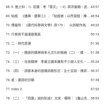
68.
5. 進士科：1). 初唐：考「策文」。2). 高宗後期、武則天實際掌政後：試帖經、雜文、策文三場，每場定去留。（中唐後順序改為詩賦、帖經、策文）3). 雜文：《登科記考》卷一「永隆二年」條：「按雜文兩首，謂箴銘論表之類，開元間始以賦居其一，或以詩居其一，亦有全用詩賦者，非定制也。雜文之專用詩賦，當在天寶之間。」
43:57
69.
帖經 《通典．選舉三》：「帖經者，以所習經，掩其兩端，中間開唯一行，裁紙為帖。凡帖三字，隨時增損，可否不一，或得四、得五、得六者為通。」《舊唐書．文宗紀下》：「其進士舉宜先試帖經，並略問大義，取經義精通者放及第。」
48:54
70.
傅璇琮：《唐代科舉與文學》頁179： 以詩賦作為進士考試的固定格局，是在唐代立國一百餘年以後。而在這以前，唐詩已經經歷了婉麗清新、婀娜多姿的初唐階段，正以璀燦奪目的光彩，步入盛唐的康莊大道。……應當說，進士科在八世紀初開始採用考試詩賦的方式，到天寶時以詩賦取士成為固定的格局，正是詩歌的發展繁榮對當時社會生活產生廣泛影響的結果。
49:22
71.
行卷與干謁漫遊風氣
50:13
72.
二、時代思潮
51:36
73.
（一）、開放的精神與多元文化的吸納（二）、儒、釋、道並存1. 在政治上意圖恢復儒家的政教傳統，力求以「復古」達到文化理想。 強調文學的教化功能和比興寄託。 作品流露建功立業的抱負，憂國憂民的情懷。2. 佛教及道教亦對詩歌題材、文學理論和詩歌意境等方面，提供了極遠的影響。
51:38
74.
（三）、任俠精神 李唐立國本雜有不少胡人文化，初唐以來亦有不少英雄俠客躋身高位，加上當時士人充滿建功立名的幻想，故推崇英雄俠客，甚至不少詩人即以任俠自許或見稱當世。任俠精神不但提供邊塞詩，也為唐詩提供了昂揚豪邁的風格，更是唐人傳奇的重要主題。
55:24
75.
（四）、詩歌本身的發展詩歌形式：五七言詩、律詩、絕句體在唐代以前都已初具雛形。2. 題材內容：唐詩多繼承前人已形成的題材，如詠史、詠懷、玄言、遊仙、田園、山水、離情相思、詠物、艷情、宮廷遊宴、邊塞軍旅等，在魏晉南北朝皆已形成傳統，至唐代乃在這些題材上發展。3. 技巧風格：唐詩既繼承了前化傳統，亦有所創新，既講文采、重聲律，但亦能遠溯〈國風〉、〈離騷〉，近取建安風骨和太康以來的麗辭。
56:37
76.
貳、唐詩的分期
57:39
77.
index 2
57:52
78.
（二）、「四唐」說的形成1. 北宋．楊時：《龜山先生語錄》卷二： 「詩之變至唐而止。元和之詩極盛。詩有盛唐、中唐、晚唐，五代陋矣。」2. 南宋．嚴羽：《滄浪詩話．詩辨》： 「以時而論，則有……唐初體（唐初猶襲陳隋之體）、盛唐體（景雲710-711以後，開元、天寶諸公之詩）、大歷體（大歷十才子之詩）、元和體（元、白諸公之詩）、晚唐體。」3. 宋元之交的方回：《瀛奎律髓》卷十： 「予選詩以老杜為主。老杜同時人皆盛唐之作，亦取之。中唐則大歷以後，元和以前，亦取之。晚唐詩人，賈島開一別派，姚合繼之，沿而下亦非無作
58:53