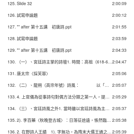
125.
Slide 32
2:00:09
126.
試寫申論題
2:00:12
127.
** after 第十五講 初唐詩.ppt
2:01:55
128.
試寫申論題
2:03:59
129.
** after 第十五講 初唐詩.ppt
2:04:33
130.
（一）、宮廷詩主掌的詩壇1. 時間：高祖（618-626）、太宗（650-684）約四十年，以貞觀年間為主要的文學活動時間。2. 本期主要沿續齊梁以來的宮廷詩風，以宮廷遊宴、君臣唱和為主。題材內容趨向雅正，「宮體」等較「浮艷」的題材雖仍有創作，但已大為減少。 格局較寛廣，氣勢較宏大。
2:04:47
131.
唐太宗〈採芙蓉〉
2:05:06
132.
（二）、龍朔（高宗年號）詩風： 以「上官體」為主1. 高宗李治（650-684）更愛好文學，新一代宮廷詩人崛起，以上官儀最受重視。 2. 上官儀，字游韶。早年參與宮廷遊宴，頗受太宗賞識，高宗即位後，更受恩寵。3. 「上官體」：上官儀詩風「文辭綺錯，意趣婉媚」，上承梁陳詩風，為當時仿效的對象，故稱之。
2:05:07
133.
4. 上官儀為從事詩句對偶方法分類之第一人，提倡「六對」、「八對」之說，歸納對偶的方式，使學者易遵循，對律詩之完成有催生作用。5. 上官儀〈早春桂林殿應詔〉 步輦出披香，清歌臨太液。 曉樹流鶯滿，春堤芳草積。 風光翻露文，雪華上空碧。 花蝶來未已，山光暖將夕。
2:05:29
134.
（三）、宮廷詩風之外1. 當時雖以宮廷詩風為主，不過宮廷詩人於非宮廷場合時，其創作亦及於羈旅行役或自抒懷抱之作。 1). 唐太宗〈遼東山夜臨秋詩〉：煙生遙岸隱，月落半崖陰。連山驚鳥亂，隔岫斷猿吟。
2:05:37
135.
2). 李百藥〈秋晚登古城〉：日落征途遠，悵然臨古城。頹墉寒雀集，荒堞晚鳥驚。蕭森灌木上，迢遞孤煙生。霞景煥餘照，露氣澄晚晴。秋風轉搖落，此志安可平。
2:05:38
136.
2. 在野詩人王績 1). 字無功，為隋末大儒王通之弟，好易、老、莊，自號東臯子。 2). 詩歌除宮體三首採蕭綱手法外，其餘均與陶淵明詩風相似，但有些兼採律體，可見其亦為齊梁以來律體形成過程中的一員。
2:05:39