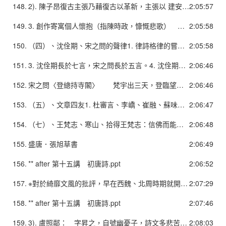
148.
2). 陳子昂復古主張乃藉復古以革新，主張以 建安、正始之風骨、興寄，取代晉宋齊梁 以來「采麗競繁」的風尚。 建安＝「風骨」(剛健的現實內容) +「興寄」(有感而作,重託喻、有寄託) 上承風雅傳統。 3). 其主張更明確地指向言志述懷的創作內容，終於為唐詩擺脫南朝綺麗風格找到一條目標，其擺脫齊梁詩風的創作上，也取得超越「四傑」的成績。
2:05:57
149.
3. 創作寄寓個人懷抱（指陳時政，慷慨悲歌） 如〈感遇〉十九首乃繼承阮籍〈詠懷〉詩的傳統，寄寓懷抱，抒發幽憤。但與阮籍不同者，在於其詩作中相當明顯地指陳時政、諷喻現實，可以算是盛唐以後杜甫、白居易等社會政治諷喻詩的先導。4. 張九齡詩風較接近陳子昂，部分詩歌則具有臺閣之氣。
2:05:58
150.
（四）、沈佺期、宋之問的聲律1. 律詩格律的嘗試： 1). 始於齊梁，由沈約、謝朓而至陰鏗、何遜，而至徐陵、庾信，而上官儀，成熟之機運日益接近。 2). 初唐四傑亦不少平仄和諧之作，然比例仍算少數。 3). 沈、宋承此基礎，遂完成格律，其作品平仄和諧者占八九成。2. 五律首先完成，七律、絕句繼之。（按，絕句醞釀可上溯六朝甚至漢魏，但其格律基礎仍在律詩，故絕句因律詩格律之完成而固定。）
2:05:58
151.
3. 沈佺期長於七言，宋之問長於五言。4. 沈佺期〈古意呈補闕喬知之〉 盧家少婦鬱金堂，海燕雙棲玳瑁梁。 平平仄仄仄平平 仄仄平平仄仄平 九月寒砧催木葉，十年征戌憶遼陽。 仄仄平平平仄仄 仄平平仄仄平平 白狼河北音書斷，丹鳯城南秋夜長。 仄平平仄平平仄 平仄平平平仄平 誰謂含愁獨不見，更教明月照流黃。 平仄平平仄仄仄 平平平仄仄平平 （第五句失黏）
2:06:46
152.
宋之問〈登總持寺閣〉 梵宇出三天，登臨望八川。 仄仄仄平平 平平仄仄平 開襟坐霄漢，揮手拂雲煙。 平平仄平仄 平仄仄平平 函谷青山外，昆明落日邊。 平仄平平仄 平平仄仄平 東京楊柳陌，少別已經年。 平平平仄仄 仄仄仄平平 （第三句犯孤平）
2:06:46
153.
（五）、文章四友1. 杜審言、李嶠、崔融、蘇味道。2. 與沈宋同時，同為宮廷詩人，文學一方面承繼梁、陳詩風，一方面為沈、宋律體之主要推動者。（六）、劉希夷、張若虛 詩歌成就一為運用聲律於樂府，再為化五言樂府為七言，故其樂府音節轉美，篇幅轉長。
2:06:47
154.
（七）、王梵志、寒山、拾得王梵志：信佛而能詩，其詩多以淺俗語言寫成，大部份似偈語。2. 寒山、拾得詩有二類，一類繼承王梵志，如同偈語，一類寫山中景物及生活情趣，頗具情韻意境。
2:06:48
155.
盛唐．張旭草書
2:06:49
156.
** after 第十五講 初唐詩.ppt
2:06:52
157.
※對於綺靡文風的批評，早在西魏、北周時期就開始出現了。但主張過於落伍守舊，否定詩歌本身的價值和文學之美感，也無法形成真正的文學革新力量。1). 魏相宇文泰命蘇綽仿照《尚書》作〈大誥〉，又令「自今文章皆依此體」（《資治通鑑》卷一五九）2). 隋文帝下詔排斥輕浮華偽文風，李諤上疏批評「江左齊梁」的弊病在於內容上「不出月露之形」、「唯是風雲之狀」，形式上「競一韻之奇，爭一字之巧」（《隋書‧李諤傳》）。
2:07:29
158.
** after 第十五講 初唐詩.ppt
2:07:46
159.
3). 盧照鄰： 字昇之，自號幽憂子，詩文多悲苦之音，然而修辭較華麗，故風骨未遒。以七言歌行突出。 4). 駱賓王： 為人頗有豪俠之氣，尤妙五言詩，〈帝京篇〉為近六百字之五七言長詩，與〈疇昔篇〉均為誇展才學之作，當時以為絕唱。
2:08:03