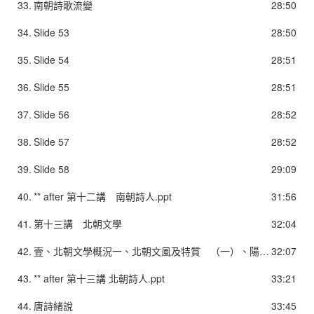
33.
南朝詩歌流變
28:50
34.
Slide 53
28:50
35.
Slide 54
28:51
36.
Slide 55
28:51
37.
Slide 56
28:52
38.
Slide 57
28:52
39.
Slide 58
29:09
40.
** after 第十二講 南朝詩人.ppt
31:56
41.
第十三講 北朝文學
32:04
42.
壹、北朝文學概況一、北朝文風及特質 （一）、陽剛之氣1. 《隋書．文學傳序》：「江左宮商發越，貴於清綺；河朔（黃河以北）詞義貞剛，重乎氣質。氣質則理勝其詞，清綺則文過其意。理深者使於時用，文華者宜於詠歌。此其南北詞人得失之大較也。」 北朝：內容充實，文辭質樸，有陽剛之氣。 南朝：唯美文學，重視辭藻，較為清綺婉媚。※南北差異的形成。
32:07
43.
** after 第十三講 北朝詩人.ppt
33:21
44.
唐詩緒說
33:45