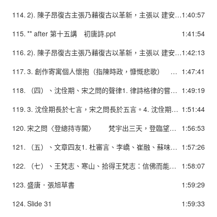
114.
2). 陳子昂復古主張乃藉復古以革新，主張以 建安、正始之風骨、興寄，取代晉未齊梁 以來「采麗競繁」的風尚。 建安＝「風骨」(剛健的現實內容) +「興寄」(有感而作,重託喻、有寄託) 上承風雅傳統。 3). 其主張更明確地指向言志述懷的創作內容，終於為唐詩擺脫南朝綺麗風格找到一條目標，其擺脫齊梁詩風的創作上，也取得超越「四傑」的成績。
1:40:57
115.
** after 第十五講 初唐詩.ppt
1:41:54
116.
2). 陳子昂復古主張乃藉復古以革新，主張以 建安、正始之風骨、興寄，取代晉宋齊梁 以來「采麗競繁」的風尚。 建安＝「風骨」(剛健的現實內容) +「興寄」(有感而作,重託喻、有寄託) 上承風雅傳統。 3). 其主張更明確地指向言志述懷的創作內容，終於為唐詩擺脫南朝綺麗風格找到一條目標，其擺脫齊梁詩風的創作上，也取得超越「四傑」的成績。
1:42:13
117.
3. 創作寄寓個人懷抱（指陳時政，慷慨悲歌） 如〈感遇〉十九首乃繼承阮籍〈詠懷〉詩的傳統，寄寓懷抱，抒發幽憤。但與阮籍不同者，在於其詩作中相當明顯地指陳時政、諷喻現實，可以算是盛唐以後杜甫、白居易等社會政治諷喻詩的先導。4. 張九齡詩風較接近陳子昂，部分詩歌則具有臺閣之氣。
1:47:41
118.
（四）、沈佺期、宋之問的聲律1. 律詩格律的嘗試： 1). 始於齊梁，由沈約、謝朓而至陰鏗、何遜，而至徐陵、庾信，而上官儀，成熟之機運日益接近。 2). 初唐四傑亦不少平仄和諧之作，然比例仍算少數。 3). 沈、宋承此基礎，遂完成格律，其作品平仄和諧者占八九成。2. 五律首先完成，七律、絕句繼之。（按，絕句醞釀可上溯六朝甚至漢魏，但其格律基礎仍在律詩，故絕句因律詩格律之完成而固定。）
1:49:19
119.
3. 沈佺期長於七言，宋之問長於五言。4. 沈佺期〈古意呈補闕喬知之〉 盧家少婦鬱金堂，海燕雙棲玳瑁梁。 平平仄仄仄平平 仄仄平平仄仄平 九月寒砧催木葉，十年征戌憶遼陽。 仄仄平平平仄仄 仄平平仄仄平平 白狼河北音書斷，丹鳯城南秋夜長。 仄平平仄平平仄 平仄平平平仄平 誰謂含愁獨不見，更教明月照流黃。 平仄平平仄仄仄 平平平仄仄平平 （第五句失黏）
1:51:44
120.
宋之問〈登總持寺閣〉 梵宇出三天，登臨望八川。 仄仄仄平平 平平仄仄平 開襟坐霄漢，揮手拂雲煙。 平平仄平仄 平仄仄平平 函谷青山外，昆明落日邊。 平仄平平仄 平平仄仄平 東京楊柳陌，少別已經年。 平平平仄仄 仄仄仄平平 （第三句犯孤平）
1:56:53
121.
（五）、文章四友1. 杜審言、李嶠、崔融、蘇味道。2. 與沈宋同時，同為宮廷詩人，文學一方面承繼梁、陳詩風，一方面為沈、宋律體之主要推動者。（六）、劉希夷、張若虛 詩歌成就一為運用聲律於樂府，再為化五言樂府為七言，故其樂府音節轉美，篇幅轉長。
1:57:26
122.
（七）、王梵志、寒山、拾得王梵志：信佛而能詩，其詩多以淺俗語言寫成，大部份似偈語。2. 寒山、拾得詩有二類，一類繼承王梵志，如同偈語，一類寫山中景物及生活情趣，頗具情韻意境。
1:58:07
123.
盛唐．張旭草書
1:59:29
124.
Slide 31
1:59:33