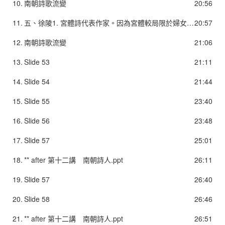
10.
南朝詩歌流變
20:56
11.
五、徐陵1. 宮體詩代表作家。因為宮體較局限於婦女艷情窠臼，故受蕭綱之命，作《玉臺新詠》「以大其（宮體）體」。2. 《玉臺新詠》錄漢至梁詩，以清新流利為主，間錄民間歌謠，較《文選》所收詩歌生動活潑。3. 父子詩文並享盛名，其父徐摛與徐陵，與庾肩吾及肩吾子庾信並稱，文並綺艷，世號「徐庾體」。4. 〈玉臺新詠序〉為徐庾體典型，也是南朝唯美駢文之代表。5. 詩頗採民間樂府之辭語，有些平仄已合律詩要求。
20:57
12.
南朝詩歌流變
21:06
13.
Slide 53
21:11
14.
Slide 54
21:44
15.
Slide 55
23:40
16.
Slide 56
23:48
17.
Slide 57
25:01
18.
** after 第十二講 南朝詩人.ppt
26:11
19.
Slide 57
26:40
20.
Slide 58
26:46
21.
** after 第十二講 南朝詩人.ppt
26:51