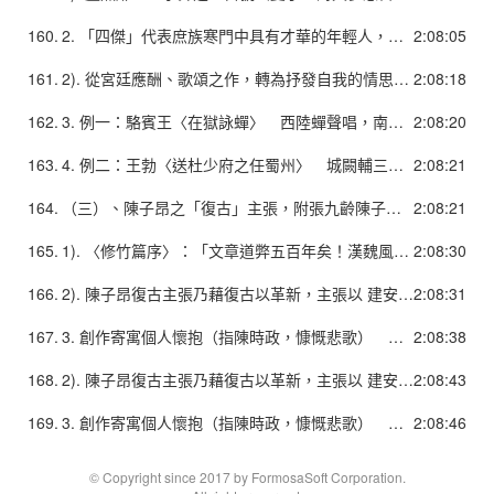
160.
2. 「四傑」代表庶族寒門中具有才華的年輕人，渴望躋身上層，滿懷壯志。 1). 反對當時「上官體」「氣骨都盡、剛健不聞」駢儷文風。提倡文學要有剛健的氣勢和激越的感情，指出詩歌復興在於「氣骨」這一個核心問題，為唐代文學改革的先鋒。 不過他們標舉儒家以六經為本的原則，將綺麗文風的歷史根源歸於屈、宋和建安文人，沒有把「氣骨」和 建安詩連繫起來，在理論上仍有局限，與北周、隋的復古主張和偏見有相承之處。
2:08:05
161.
2). 從宮廷應酬、歌頌之作，轉為抒發自我的情思和壯志、感概，故題材內容擴大，體裁形式亦多樣化，包括歌行、樂府、近體、古風，對唐詩的成熟頗具貢獻。 3). 整體風格雖在內涵與情境方面顯出骨氣而有格調，然而在語言文辭方面，仍不免受到當時文風影響，而沿襲了華靡之氣。參見課本王勃舉詩。
2:08:18
162.
3. 例一：駱賓王〈在獄詠蟬〉 西陸蟬聲唱，南冠客思侵。 那堪玄鬢影，來對白頭吟。 露重飛難進，風多響易沈。 無人信高潔，誰為表予心？
2:08:20
163.
4. 例二：王勃〈送杜少府之任蜀州〉 城闕輔三秦，風煙望五津。 與君離別意，同是宦遊人。 海內存知己，天涯若比鄰。 無為在歧路，兒女共沾巾。
2:08:21
164.
（三）、陳子昂之「復古」主張，附張九齡陳子昂，字伯玉， 為初唐發論反對六朝華靡詩風的第一人。2. 詩歌主張： 恢復漢魏風骨──重風骨、興寄
2:08:21
165.
1). 〈修竹篇序〉：「文章道弊五百年矣！漢魏風骨，晉宋莫傳，然而文獻有可徵者。僕嘗暇時觀齊梁間詩，采麗競繁而興寄都絕，每以永嘆，竊思古人，常恐逶迤頹靡，風雅不做，以耿耿也。一昨於解三（東方虯）處，見明公詠孤桐篇，骨氣端翔，音情頓挫，光英朗練，有金石聲。遂用洗心飾視，發揮幽鬱。不圖正始之音，復睹於茲，可使建安作者相視而笑。」
2:08:30
166.
2). 陳子昂復古主張乃藉復古以革新，主張以 建安、正始之風骨、興寄，取代晉宋齊梁 以來「采麗競繁」的風尚。 建安＝「風骨」(剛健的現實內容) +「興寄」(有感而作,重託喻、有寄託) 上承風雅傳統。 3). 其主張更明確地指向言志述懷的創作內容，終於為唐詩擺脫南朝綺麗風格找到一條目標，其擺脫齊梁詩風的創作上，也取得超越「四傑」的成績。
2:08:31
167.
3. 創作寄寓個人懷抱（指陳時政，慷慨悲歌） 如〈感遇〉十九首乃繼承阮籍〈詠懷〉詩的傳統，寄寓懷抱，抒發幽憤。但與阮籍不同者，在於其詩作中相當明顯地指陳時政、諷喻現實，可以算是盛唐以後杜甫、白居易等社會政治諷喻詩的先導。4. 張九齡詩風較接近陳子昂，部分詩歌則具有臺閣之氣。
2:08:38
168.
2). 陳子昂復古主張乃藉復古以革新，主張以 建安、正始之風骨、興寄，取代晉宋齊梁 以來「采麗競繁」的風尚。 建安＝「風骨」(剛健的現實內容) +「興寄」(有感而作,重託喻、有寄託) 上承風雅傳統。 3). 其主張更明確地指向言志述懷的創作內容，終於為唐詩擺脫南朝綺麗風格找到一條目標，其擺脫齊梁詩風的創作上，也取得超越「四傑」的成績。
2:08:43
169.
3. 創作寄寓個人懷抱（指陳時政，慷慨悲歌） 如〈感遇〉十九首乃繼承阮籍〈詠懷〉詩的傳統，寄寓懷抱，抒發幽憤。但與阮籍不同者，在於其詩作中相當明顯地指陳時政、諷喻現實，可以算是盛唐以後杜甫、白居易等社會政治諷喻詩的先導。4. 張九齡詩風較接近陳子昂，部分詩歌則具有臺閣之氣。
2:08:46
© Copyright since 2017 by FormosaSoft Corporation.