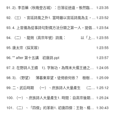
91.
2). 李百藥〈秋晚登古城〉：日落征途遠，悵然臨古城。頹墉寒雀集，荒堞晚鳥驚。蕭森灌木上，迢遞孤煙生。霞景煥餘照，露氣澄晚晴。秋風轉搖落，此志安可平。
1:23:35
92.
（三）、宮廷詩風之外1. 當時雖以宮廷詩風為主，不過宮廷詩人於非宮廷場合時，其創作亦及於羈旅行役或自抒懷抱之作。 1). 唐太宗〈遼東山夜臨秋詩〉：煙生遙岸隱，月落半崖陰。連山驚鳥亂，隔岫斷猿吟。
1:23:52
93.
4. 上官儀為從事詩句對偶方法分類之第一人，提倡「六對」、「八對」之說，歸納對偶的方式，使學者易遵循，對律詩之完成有催生作用。5. 上官儀〈早春桂林殿應詔〉 步輦出披香，清歌臨太液。 曉樹流鶯滿，春堤芳草積。 風光翻露文，雪華上空碧。 花蝶來未已，山光暖將夕。
1:23:54
94.
（二）、龍朔（高宗年號）詩風： 以「上官體」為主1. 高宗李治（650-684）更愛好文學，新一代宮廷詩人崛起，以上官儀最受重視。 2. 上官儀，字游韶。早年參與宮廷遊宴，頗受太宗賞識，高宗即位後，更受恩寵。3. 「上官體」：上官儀詩風「文辭綺錯，意趣婉媚」，上承梁陳詩風，為當時仿效的對象，故稱之。
1:23:55
95.
唐太宗〈採芙蓉〉
1:23:55
96.
** after 第十五講 初唐詩.ppt
1:23:57
97.
2. 在野詩人王績 1). 字無功，為隋末大儒王通之弟，好易、老、莊，自號東臯子。 2). 詩歌除宮體三首採蕭綱手法外，其餘均與陶淵明詩風相似，但有些兼採律體，可見其亦為齊梁以來律體形成過程中的一員。
1:24:05
98.
3). 〈野望〉 薄暮東皐望，徒倚欲何依？ 樹樹皆秋色，山山唯落暉。 牧人驅犢返，獵馬帶禽歸。 相顧無相識，長歌懷采薇。
1:25:09
99.
二、武后時期 （一）、庶族詩人大量產生 （二）、「四傑」的革新 （三）、陳子昂之「復古」主張，附張九齡 （四）、沈佺期、宋之問的聲律 （五）、文章四友 （六）、劉希夷、張若虛 （七）、王梵志、寒山、拾得
1:25:12
100.
（一）、庶族詩人大量產生1. 時間：自高宗後期至武后參政，下及中宗、睿宗時期。為唐代社會結構巨變時期，亦為唐詩形成的重要關鍵期。2. 武后為了鞏固政權，削弱皇戚、世家大族勢力，故廣開科舉仕途大門，使社會中下層文人士子得以參與政治，不但收到廣納人才之效果，並且增加社會結構階層的流動性，並且使得庶族寒士充滿建功立業之熱誠，也開啟了不同的詩風。
1:25:24
101.
（二）、「四傑」的革新1. 初唐四傑：王勃、楊炯、盧照鄰、駱賓王。 1). 王勃： 字子安，善文辭，恃才傲物，英年早逝。 詩歌以五律五絕為多，平仄已和諧。 2). 楊炯： 亦恃才傲物，其文可與王勃比肩，詩則遜 於王勃。詩以五律五古為多。
1:30:43