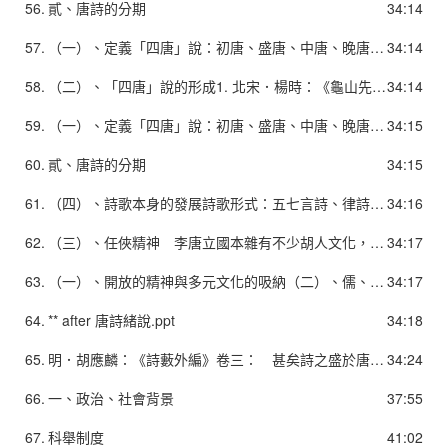
56.
貳、唐詩的分期
34:14
57.
（一）、定義「四唐」說：初唐、盛唐、中唐、晚唐四個時期。1. 初唐：西元618-712，唐高祖武德元年至睿宗太極元年。2. 盛唐：西元713-765，唐玄宗開元元年至代宗永泰元年。3. 中唐：西元766-835，唐代宗大曆元年至文宗太和九年。4. 晚唐：西元836-906，文宗開成元年至昭宣帝天祐三年。（進入大中時期）＊安祿山之亂（755-763）
34:14
58.
（二）、「四唐」說的形成1. 北宋．楊時：《龜山先生語錄》卷二： 「詩之變至唐而止。元和之詩極盛。詩有盛唐、中唐、晚唐，五代陋矣。」2. 南宋．嚴羽：《滄浪詩話．詩辨》： 「以時而論，則有……唐初體（唐初猶襲陳隋之體）、盛唐體（景雲710-711以後，開元、天寶諸公之詩）、大歷體（大歷十才子之詩）、元和體（元、白諸公之詩）、晚唐體。」3. 宋元之交的方回：《瀛奎律髓》卷十： 「予選詩以老杜為主。老杜同時人皆盛唐之作，亦取之。中唐則大歷以後，元和以前，亦取之。晚唐詩人，賈島開一別派，姚合繼之，沿而下亦非無作
34:14
59.
（一）、定義「四唐」說：初唐、盛唐、中唐、晚唐四個時期。1. 初唐：西元618-712，唐高祖武德元年至睿宗太極元年。2. 盛唐：西元713-765，唐玄宗開元元年至代宗永泰元年。3. 中唐：西元766-835，唐代宗大曆元年至文宗太和九年。4. 晚唐：西元836-906，文宗開成元年至昭宣帝天祐三年。（進入大中時期）＊安祿山之亂（755-763）
34:15
60.
貳、唐詩的分期
34:15
61.
（四）、詩歌本身的發展詩歌形式：五七言詩、律詩、絕句體在唐代以前都已初具雛形。2. 題材內容：唐詩多繼承前人已形成的題材，如詠史、詠懷、玄言、遊仙、田園、山水、離情相思、詠物、艷情、宮廷遊宴、邊塞軍旅等，在魏晉南北朝皆已形成傳統，至唐代乃在這些題材上發展。3. 技巧風格：唐詩既繼承了前化傳統，亦有所創新，既講文采、重聲律，但亦能遠溯〈國風〉、〈離騷〉，近取建安風骨和太康以來的麗辭。
34:16
62.
（三）、任俠精神 李唐立國本雜有不少胡人文化，初唐以來亦有不少英雄俠客躋身高位，加上當時士人充滿建功立名的幻想，故推崇英雄俠客，甚至不少詩人即以任俠自許或見稱當世。任俠精神不但提供邊塞詩，也為唐詩提供了昂揚豪邁的風格，更是唐人傳奇的重要主題。
34:17
63.
（一）、開放的精神與多元文化的吸納（二）、儒、釋、道並存1. 在政治上意圖恢復儒家的政教傳統，力求以「復古」達到文化理想。 強調文學的教化功能和比興寄託。 作品流露建功立業的抱負，憂國憂民的情懷。2. 佛教及道教亦對詩歌題材、文學理論和詩歌意境等方面，提供了極遠的影響。
34:17
64.
** after 唐詩緒說.ppt
34:18
65.
明．胡應麟：《詩藪外編》卷三： 甚矣詩之盛於唐也。 其體則三四五言，六七雜言，樂府歌行，近體絕句，靡不備矣。 其格則高卑遠近，濃淡淺深，巨細精靈，巧拙強弱，靡弗具矣。 其調則飄逸渾雄，沈深博大，綺麗幽閒，新奇猥瑣，靡弗屆矣。 其人則帝王將相，朝士布衣，童子婦人，緇衣羽客，靡弗預矣。」
34:24
66.
一、政治、社會背景
37:55
67.
科舉制度
41:02