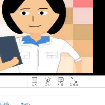
索引
筆記
討論
全螢幕
知識庫
...
闕可欣