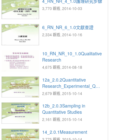
4_RN_NR_4_1.0護理研究步驟
3,770 觀看, 2014-10-03
6_RN_NR_6_1.0文獻查證
2,334 觀看, 2014-10-16
10_RN_NR_10_1.0Qualitative
Research
4,675 觀看, 2014-08-18
12a_2.0.2Quantitative
Research_Experimental_Qua
si-experimental Design
2,679 觀看, 2015-10-14
12b_2.0.3Sampling in
Quantitative Studies
2,161 觀看, 2015-10-14
14_2.0.1Measurement
2,775 觀看, 2015-10-14