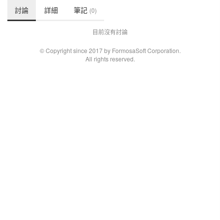
討論
詳細
筆記
(0)
目前沒有討論
© Copyright since 2017 by FormosaSoft Corporation.
All rights reserved.