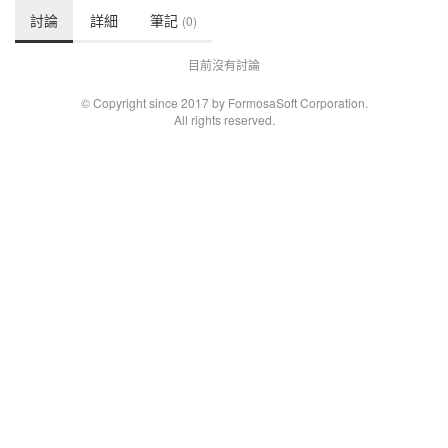
討論
詳細
筆記
(0)
目前沒有討論
© Copyright since 2017 by FormosaSoft Corporation.
All rights reserved.