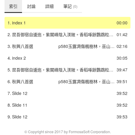
索引
討論
詳細
筆記
(0)
1.
index 1
00:00
2.
昆吾御宿自逶迤，紫閣峰陰入渼陂。香稻啄餘鸚鵡粒，碧梧棲老鳳凰枝。佳人拾翠春相問，仙侶同舟晚更移。彩筆昔曾干氣象，白頭今望苦低垂。-8大曆元年（766），夔州作。杜甫759年棄官秦州，至此漂泊七年。
01:42
3.
秋興八首選 p580玉露凋傷楓樹林，巫山巫峽氣蕭森。江間波浪兼天湧，塞上風雲接地陰。叢菊兩開他日淚，孤舟一繫故園心。寒衣處處催刀尺，白帝城高急暮砧。-1夔府孤城落日斜，每依北斗望京華。聽猿實下三聲淚，奉使虛隨八月槎。畫省香爐違伏枕，山樓粉堞隱悲笳。請看石上藤蘿月，已映洲前蘆荻花。-2
02:16
4.
index 2
30:05
5.
昆吾御宿自逶迤，紫閣峰陰入渼陂。香稻啄餘鸚鵡粒，碧梧棲老鳳凰枝。佳人拾翠春相問，仙侶同舟晚更移。彩筆昔曾干氣象，白頭今望苦低垂。-8大曆元年（766），夔州作。杜甫759年棄官秦州，至此漂泊七年。
39:47
6.
秋興八首選 p580玉露凋傷楓樹林，巫山巫峽氣蕭森。江間波浪兼天湧，塞上風雲接地陰。叢菊兩開他日淚，孤舟一繫故園心。寒衣處處催刀尺，白帝城高急暮砧。-1夔府孤城落日斜，每依北斗望京華。聽猿實下三聲淚，奉使虛隨八月槎。畫省香爐違伏枕，山樓粉堞隱悲笳。請看石上藤蘿月，已映洲前蘆荻花。-2
39:51
7.
Slide 12
39:52
8.
Slide 11
39:52
9.
Slide 12
39:53
© Copyright since 2017 by FormosaSoft Corporation.