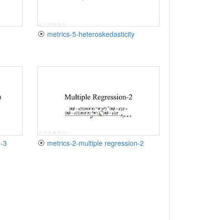
metrics-5-heteroskedasticity
n-3
metrics-2-multiple regression-2