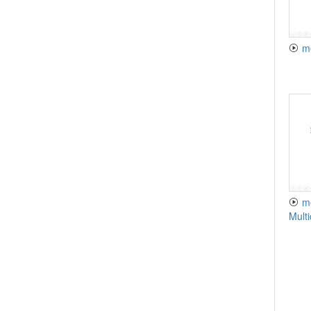
me
metrics-3-Misspecification and
Multi