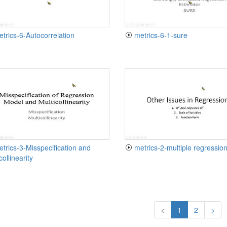
trics-6-Autocorrelation
metrics-6-1-sure
metrics-2-multiple regressio
collinearity
<
1
2
>