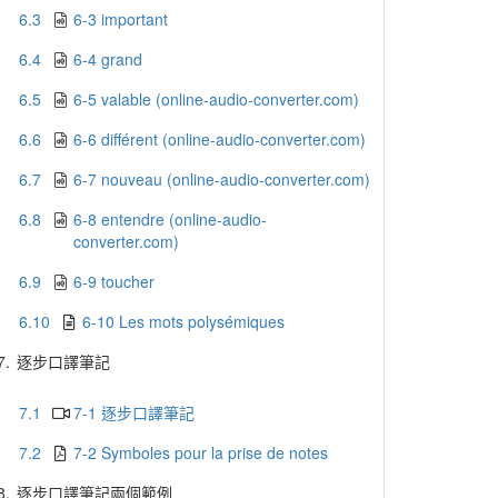
6.3
6-3 important
6.4
6-4 grand
6.5
6-5 valable (online-audio-converter.com)
6.6
6-6 différent (online-audio-converter.com)
6.7
6-7 nouveau (online-audio-converter.com)
6.8
6-8 entendre (online-audio-
converter.com)
6.9
6-9 toucher
6.10
6-10 Les mots polysémiques
7.
逐步口譯筆記
7.1
7-1 逐步口譯筆記
7.2
7-2 Symboles pour la prise de notes
8.
逐步口譯筆記兩個範例