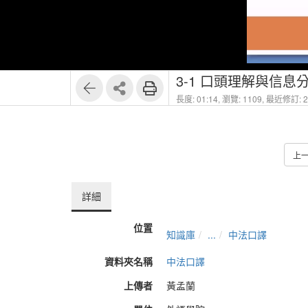
3-1 口頭理解與信息
長度: 01:14,
瀏覽: 1109,
最近修訂: 20
上
詳細
位置
知識庫
...
中法口譯
資料夾名稱
中法口譯
上傳者
黃孟蘭