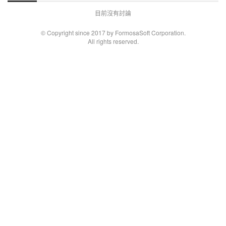
目前沒有討論
© Copyright since 2017 by FormosaSoft Corporation.
All rights reserved.