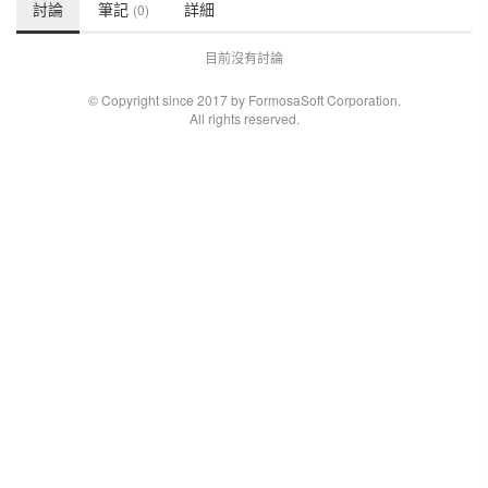
討論
筆記
詳細
(0)
目前沒有討論
© Copyright since 2017 by FormosaSoft Corporation.
All rights reserved.