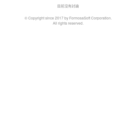
目前沒有討論
© Copyright since 2017 by FormosaSoft Corporation.
All rights reserved.