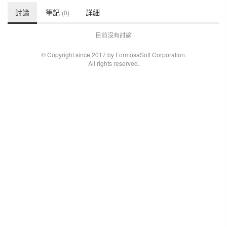
討論
筆記
詳細
(0)
目前沒有討論
© Copyright since 2017 by FormosaSoft Corporation.
All rights reserved.