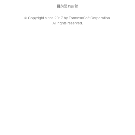
目前沒有討論
© Copyright since 2017 by FormosaSoft Corporation.
All rights reserved.