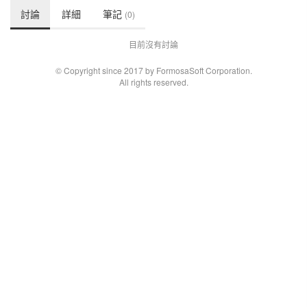
討論
詳細
筆記
(0)
目前沒有討論
© Copyright since 2017 by FormosaSoft Corporation.
All rights reserved.