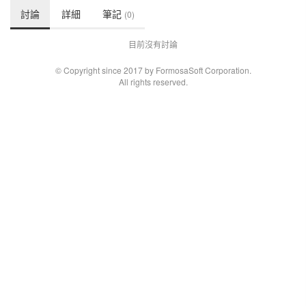
討論
詳細
筆記
(0)
目前沒有討論
© Copyright since 2017 by FormosaSoft Corporation.
All rights reserved.