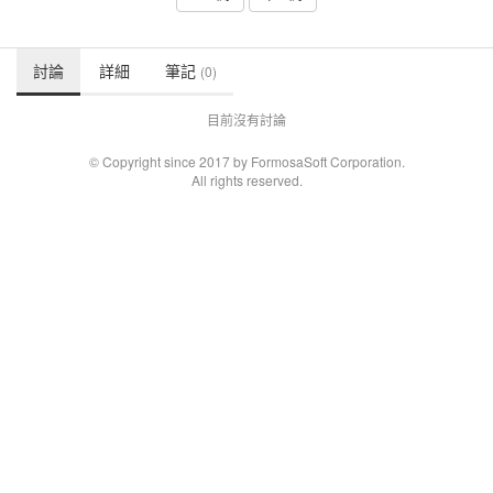
討論
詳細
筆記
(0)
目前沒有討論
© Copyright since 2017 by FormosaSoft Corporation.
All rights reserved.