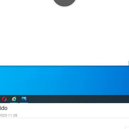
ido
023-11-28