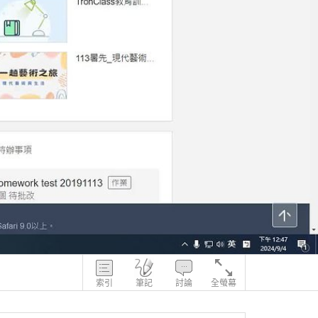
索引
筆記
討論
全螢幕