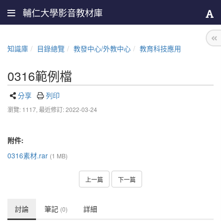
輔仁大學影音教材庫
知識庫
目錄總覽
教發中心/外教中心
教育科技應用
0316範例檔
分享
列印
瀏覽: 1117,
最近修訂: 2022-03-24
附件:
0316素材.rar
(1 MB)
上一篇
下一篇
討論
筆記
詳細
(0)