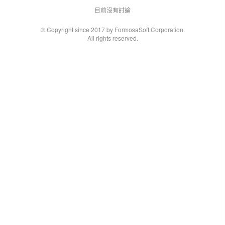
目前沒有討論
© Copyright since 2017 by FormosaSoft Corporation.
All rights reserved.