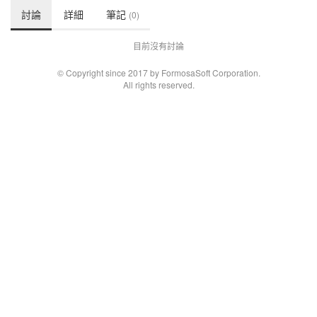
討論
詳細
筆記
(0)
目前沒有討論
© Copyright since 2017 by FormosaSoft Corporation.
All rights reserved.