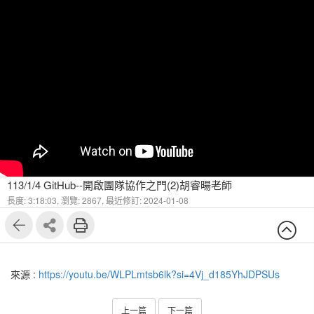
113/1/4 GitHub--開啟團隊協作之門(2)胡睿暘老師
長度: 3:18:03,
瀏覽: 2867,
最近修訂: 2024-01-08
來源 :
https://youtu.be/WLPLmtsb6lk?si=4Vj_d185YhJDPSUs
上一篇
下一篇