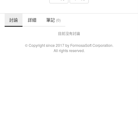
討論
詳細
筆記
(0)
目前沒有討論
© Copyright since 2017 by FormosaSoft Corporation.
All rights reserved.