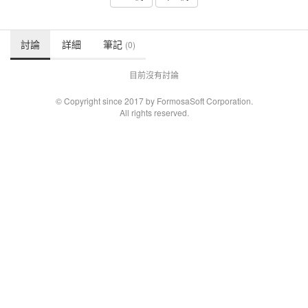
討論
詳細
筆記
(0)
目前沒有討論
© Copyright since 2017 by FormosaSoft Corporation.
All rights reserved.