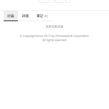
討論
詳細
筆記
(0)
目前沒有討論
© Copyright since 2017 by FormosaSoft Corporation.
All rights reserved.